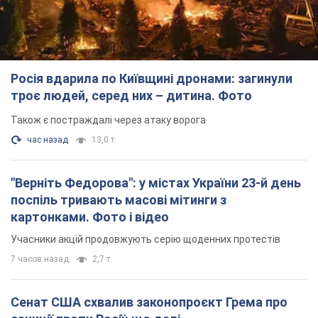
Росія вдарила по Київщині дронами: загинули
троє людей, серед них – дитина. Фото
Також є постраждалі через атаку ворога
час назад
13,0 т.
"Верніть Федорова": у містах України 23-й день
поспіль тривають масові мітинги з
картонками. Фото і відео
Учасники акцій продовжують серію щоденних протестів
7 часов назад
2,7 т.
Сенат США схвалив законопроєкт Грема про