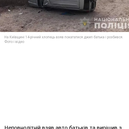
Неповнолітній взяв авто батьків та вирішив з