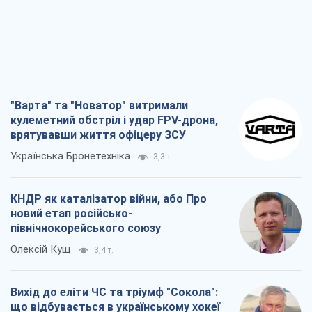
"Варта" та "Новатор" витримали
кулеметний обстріл і удар FPV-дрона,
врятувавши життя офіцеру ЗСУ
Українська Бронетехніка
3,3 т.
КНДР як каталізатор війни, або Про
новий етап російсько-
північнокорейського союзу
Олексій Кущ
3,4 т.
Вихід до еліти ЧС та тріумф "Сокола":
що відбувається в українському хокеї