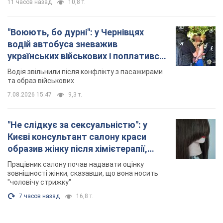
11 часов назад
10,8 т.
"Воюють, бо дурні": у Чернівцях
водій автобуса зневажив
українських військових і поплатився.
Відео
Водія звільнили після конфлікту з пасажирами
та образ військових
7.08.2026 15:47
9,3 т.
"Не слідкує за сексуальністю": у
Києві консультант салону краси
образив жінку після хімієтерапії,
розгорівся скандал. Фото
Працівник салону почав надавати оцінку
зовнішності жінки, сказавши, що вона носить
"чоловічу стрижку"
7 часов назад
16,8 т.