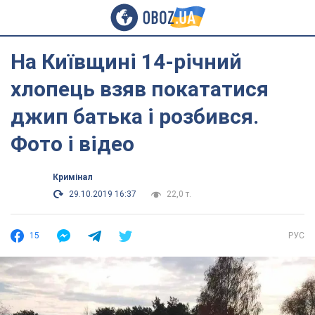
На Київщині 14-річний
хлопець взяв покататися
джип батька і розбився.
Фото і відео
Кримінал
29.10.2019 16:37
22,0 т.
15
РУС