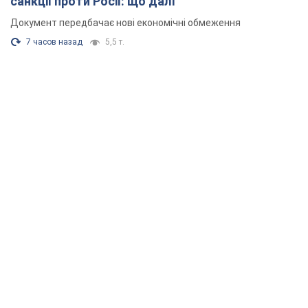
санкції проти Росії: що далі
Документ передбачає нові економічні обмеження
7 часов назад
5,5 т.