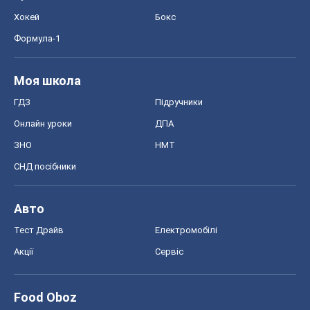
Хокей
Бокс
Формула-1
Моя школа
ГДЗ
Підручники
Онлайн уроки
ДПА
ЗНО
НМТ
СНД посібники
Авто
Тест Драйв
Електромобілі
Акції
Сервіс
Food Oboz