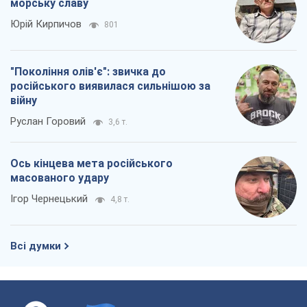
морську славу
Юрій Кирпичов
801
"Покоління олів'є": звичка до
російського виявилася сильнішою за
війну
Руслан Горовий
3,6 т.
Ось кінцева мета російського
масованого удару
Ігор Чернецький
4,8 т.
Всі думки