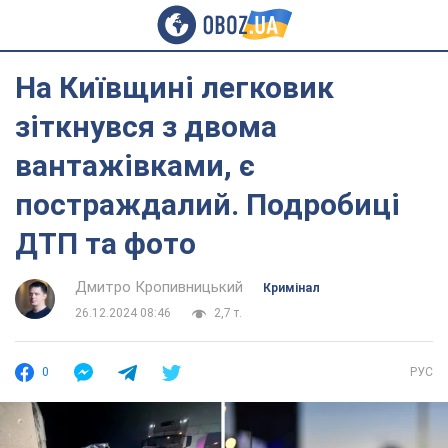
На Київщині легковик
зіткнувся з двома
вантажівками, є
постраждалий. Подробиці
ДТП та фото
Дмитро Кропивницький
Кримінал
26.12.2024 08:46
2,7 т.
0
РУС