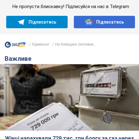
Не пропусти блискавку! Підписуйся на нас в Telegram
Підписатись
Підписатись
Кримінал
На Київщині легковик...
Важливе
Жінці нарахували 729 тис. грн боргу за газ через