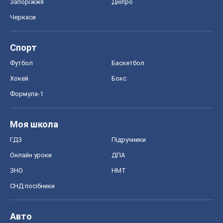
Запоріжжя
Дніпро
Черкаси
Спорт
Футбол
Баскетбол
Хокей
Бокс
Формула-1
Моя школа
ГДЗ
Підручники
Онлайн уроки
ДПА
ЗНО
НМТ
СНД посібники
Авто