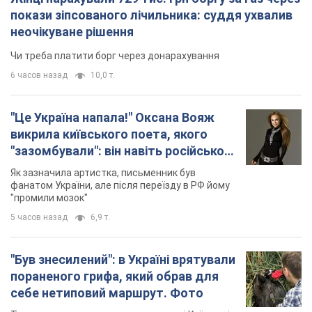
покази зіпсованого лічильника: суддя ухвалив
неочікуване рішення
Чи треба платити борг через донарахування
6 часов назад
10,0 т.
"Це Україна напала!" Оксана Вояж
викрила київського поета, якого
"зазомбували": він навіть російської
не знав, а тепер хоче геноциду
Як зазначила артистка, письменник був
українців
фанатом України, але після переїзду в РФ йому
"промили мозок"
5 часов назад
6,9 т.
"Був знесилений": в Україні врятували
пораненого грифа, який обрав для
себе нетиповий маршрут. Фото