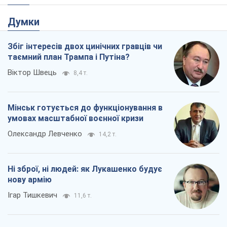
Думки
Збіг інтересів двох цинічних гравців чи
таємний план Трампа і Путіна?
Віктор Швець
8,4 т.
Мінськ готується до функціонування в
умовах масштабної воєнної кризи
Олександр Левченко
14,2 т.
Ні зброї, ні людей: як Лукашенко будує
нову армію
Ігар Тишкевич
11,6 т.