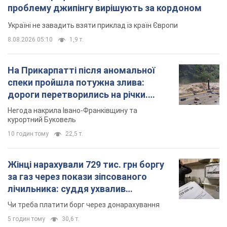
проблему джипінгу вирішують за кордоном
Україні не завадить взяти приклад із країн Європи
8.08.2026 05:10
1,9 т.
На Прикарпатті після аномальної
спеки пройшла потужна злива:
дороги перетворились на річки.
Відео
Негода накрила Івано-Франківщину та
курортний Буковель
10 годин тому
22,5 т.
Жінці нарахували 729 тис. грн боргу
за газ через покази зіпсованого
лічильника: суддя ухвалив
неочікуване рішення
Чи треба платити борг через донарахування
5 годин тому
30,6 т.