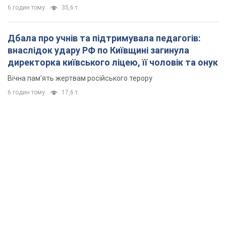
6 годин тому
35,6 т.
Дбала про учнів та підтримувала педагогів:
внаслідок удару РФ по Київщині загинула
директорка київського ліцею, її чоловік та онук
Вічна пам'ять жертвам російського терору
6 годин тому
17,6 т.