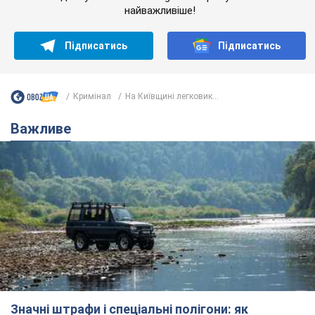
найважливіше!
Підписатись
Підписатись
Кримінал
На Київщині легковик...
Важливе
Значні штрафи і спеціальні полігони: як