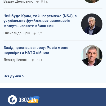
Вадим Денисенко
5,1 т.
Чий буде Крим, той і переможе (NSJ), а
українських футбольних чиновників
можуть назвати вбивцями
Олександр Кірш
5,2 т.
Захід проспав загрозу: Росія може
перевірити НАТО війною
Леонід Невзлін
7,3 т.
Всі думки