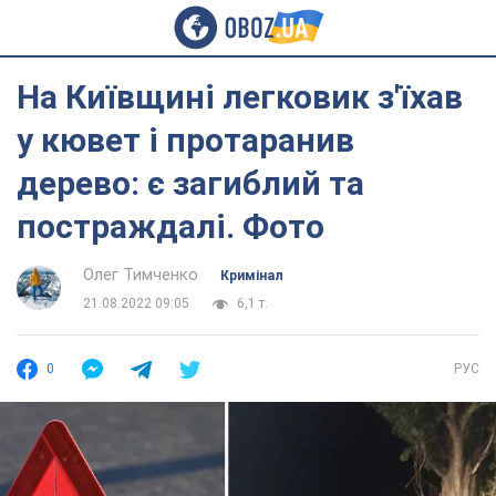
На Київщині легковик з'їхав
у кювет і протаранив
дерево: є загиблий та
постраждалі. Фото
Олег Тимченко
Кримінал
21.08.2022 09:05
6,1 т.
0
РУС