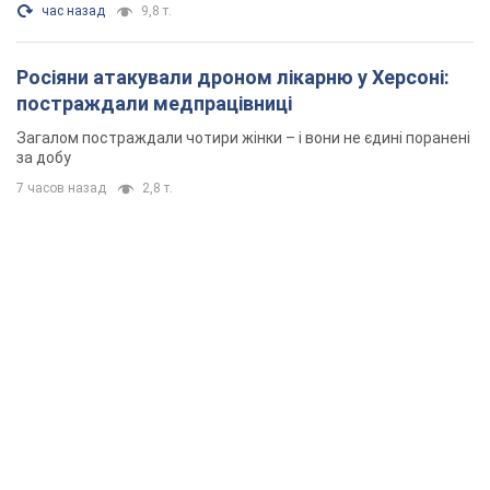
час назад
9,8 т.
Росіяни атакували дроном лікарню у Херсоні:
постраждали медпрацівниці
Загалом постраждали чотири жінки – і вони не єдині поранені
за добу
7 часов назад
2,8 т.