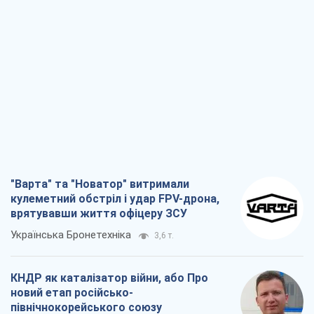
"Варта" та "Новатор" витримали
кулеметний обстріл і удар FPV-дрона,
врятувавши життя офіцеру ЗСУ
Українська Бронетехніка
3,6 т.
КНДР як каталізатор війни, або Про
новий етап російсько-
північнокорейського союзу