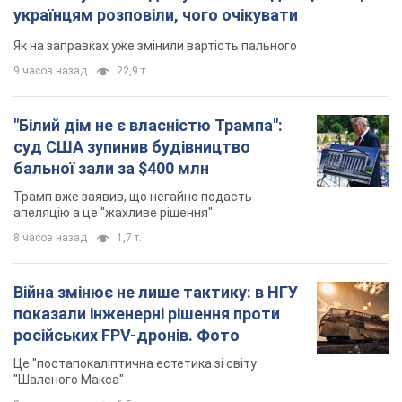
українцям розповіли, чого очікувати
Як на заправках уже змінили вартість пального
9 часов назад
22,9 т.
"Білий дім не є власністю Трампа":
суд США зупинив будівництво
бальної зали за $400 млн
Трамп вже заявив, що негайно подасть
апеляцію а це "жахливе рішення"
8 часов назад
1,7 т.
Війна змінює не лише тактику: в НГУ
показали інженерні рішення проти
російських FPV-дронів. Фото
Це "постапокаліптична естетика зі світу
"Шаленого Макса"