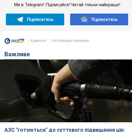
Ми в Telegram! Підписуйся! Читай тільки найкраще!
Підписатись
Підписатись
Кримінал
На Київщині легковик...
Важливе
АЗС "готуються" до суттєвого підвищення цін: