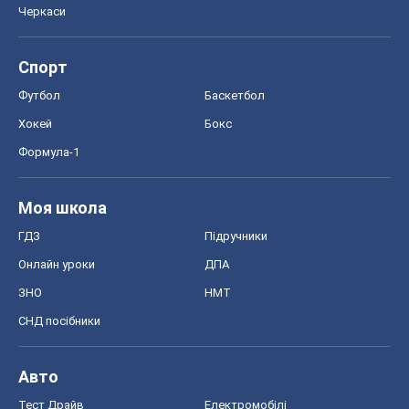
Черкаси
Спорт
Футбол
Баскетбол
Хокей
Бокс
Формула-1
Моя школа
ГДЗ
Підручники
Онлайн уроки
ДПА
ЗНО
НМТ
СНД посібники
Авто
Тест Драйв
Електромобілі