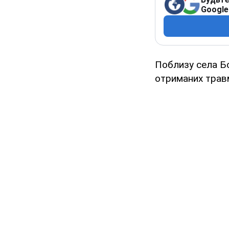
Google
Поблизу села Бо
отриманих травм