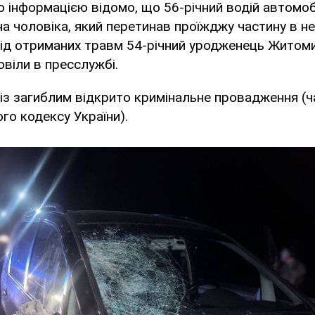
 інформацією відомо, що 56-річний водій автомо
на чоловіка, який перетинав проїжджу частину в 
 від отриманих травм 54-річний уродженець Жито
повіли в пресслужбі.
з загиблим відкрито кримінальне провадження (ча
го кодексу України).