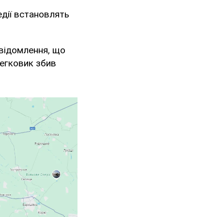
едії встановлять
овідомлення, що
легковик збив