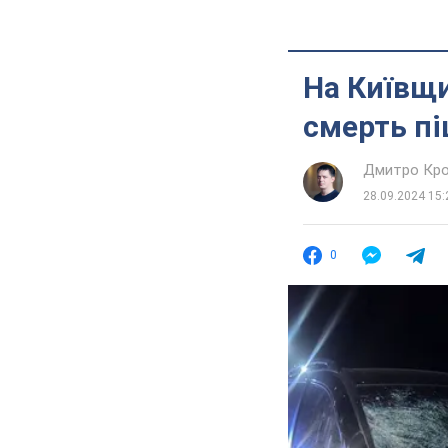
На Київщи
смерть пі
Дмитро Кро
28.09.2024 15:
0