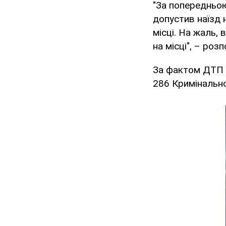
"За попередньою
допустив наїзд 
місці. На жаль,
на місці", – роз
За фактом ДТП і
286 Кримінально