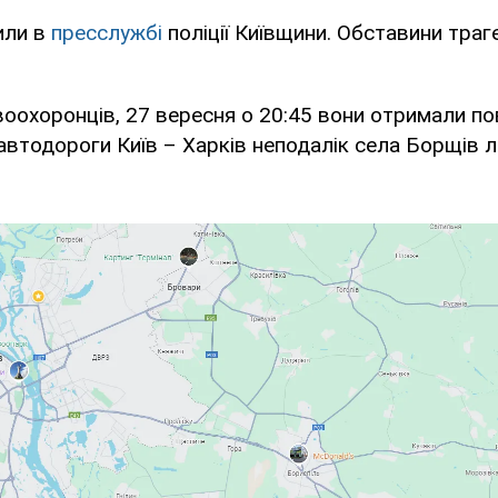
или в
пресслужбі
поліції Київщини. Обставини траг
оохоронців, 27 вересня о 20:45 вони отримали п
 автодороги Київ – Харків неподалік села Борщів 