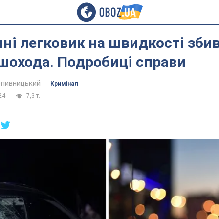
ні легковик на швидкості збив
шохода. Подробиці справи
пивницький
Кримінал
24
7,3 т.