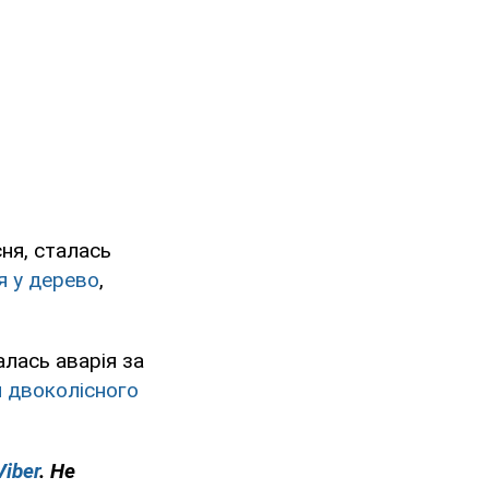
ня, сталась
я у дерево
,
алась аварія за
й двоколісного
Viber
. Не