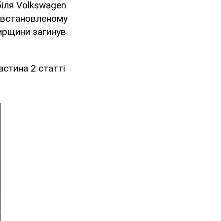
біля Volkswagen
невстановленому
мирщини загинув
стина 2 статті