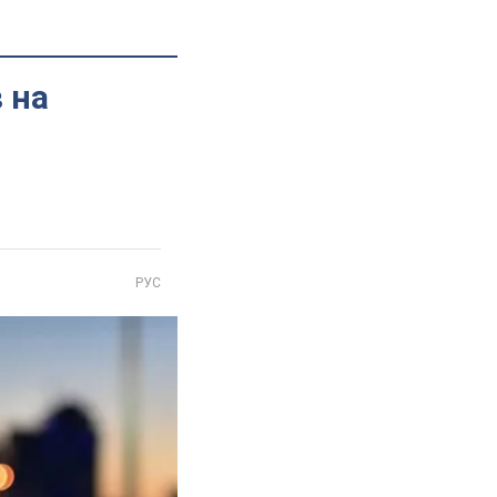
 на
РУС