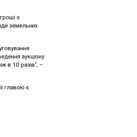
гроші з
енди земельних
луговування
ведення аукціону
ж в 10 разів", –
 її главою є