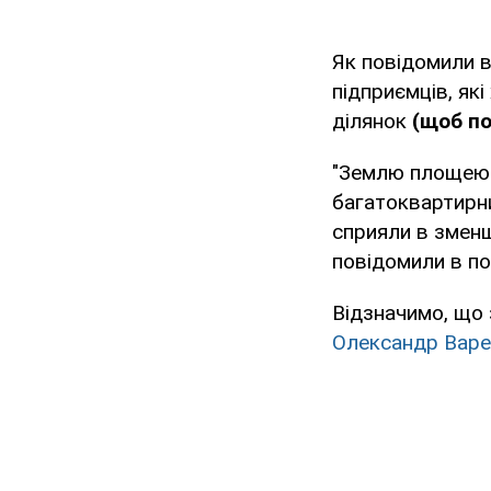
Як повідомили 
підприємців, як
ділянок
(щоб по
"Землю площею 1
багатоквартирни
сприяли в зменше
повідомили в пол
Відзначимо, що 
Олександр Варе