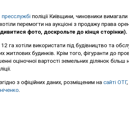
в
пресслужбі
поліції Київщини, чиновники вимагали 
і хотіли перемогти на аукціоні з продажу права ор
дивитися фото, доскрольте до кінця сторінки).
2 га хотіли використати під будівництво та обс
х житлових будинків. Крім того, фігуранти до про
нні оціночної вартості земельних ділянок більш ні
іції.
згідно з офіційних даних, розміщеним на
сайті ОТГ
,
ніченко
.