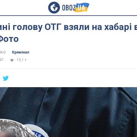
ні голову ОТГ взяли на хабарі 
Фото
нко
Кримінал
47
19,1 т.