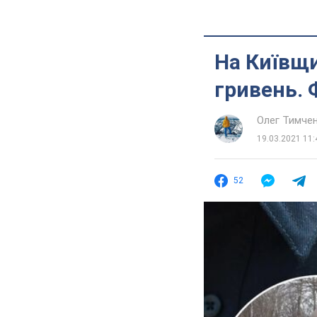
На Київщи
гривень. 
Олег Тимче
19.03.2021 11:
52