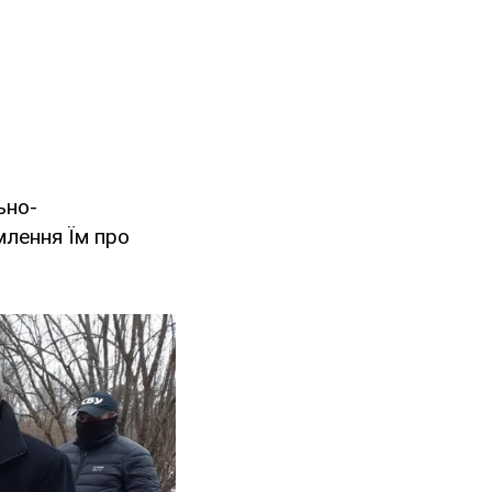
ьно-
млення Їм про