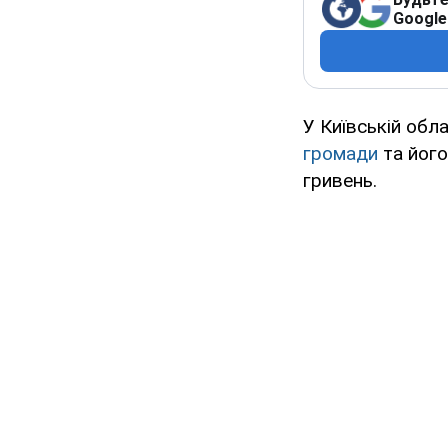
Google
У Київській обл
громади
та його
гривень.