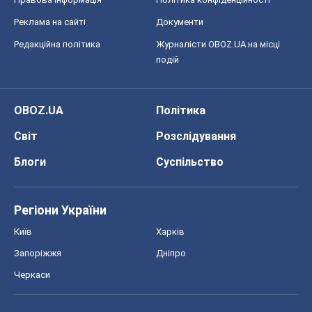
Запоріжжя
Дніпро
Черкаси
Спорт
Футбол
Баскетбол
Хокей
Бокс
Формула-1
Моя школа
ГДЗ
Підручники
Онлайн уроки
ДПА
ЗНО
НМТ
СНД посібники