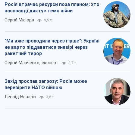
"Варта" та "Новатор" витримали
кулеметний обстріл і удар FPV-дрона,
врятувавши життя офіцеру ЗСУ
Українська Бронетехніка
3,4 т.
КНДР як каталізатор війни, або Про