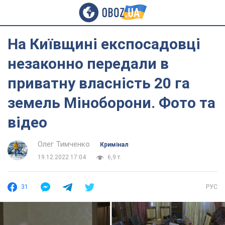
На Київщині експосадовці
незаконно передали в
приватну власність 20 га
земель Міноборони. Фото та
відео
Олег Тимченко
Кримінал
19.12.2022 17:04
6,9 т.
31
РУС