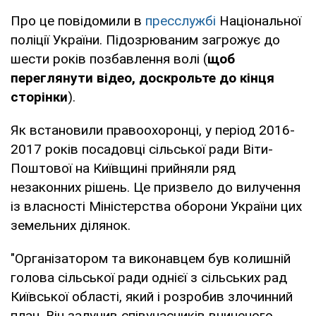
Про це повідомили в
пресслужбі
Національної
поліції України. Підозрюваним загрожує до
шести років позбавлення волі (
щоб
переглянути відео, доскрольте до кінця
сторінки
).
Як встановили правоохоронці, у період 2016-
2017 років посадовці сільської ради Віти-
Поштової на Київщині прийняли ряд
незаконних рішень. Це призвело до вилучення
із власності Міністерства оборони України цих
земельних ділянок.
"Організатором та виконавцем був колишній
голова сільської ради однієї з сільських рад
Київської області, який і розробив злочинний
план. Він залучив співучасників вчиненого