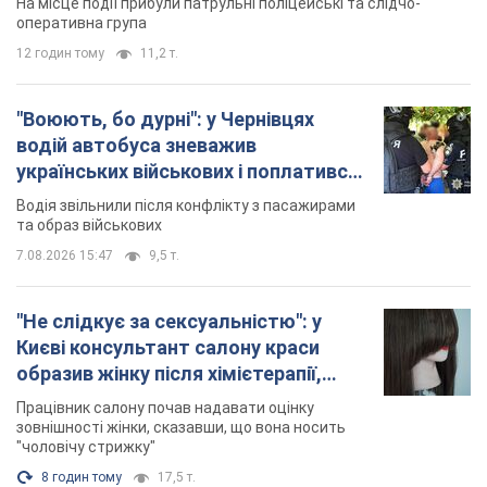
образив жінку після хімієтерапії,
розгорівся скандал. Фото
Працівник салону почав надавати оцінку
зовнішності жінки, сказавши, що вона носить
"чоловічу стрижку"
8 годин тому
17,5 т.