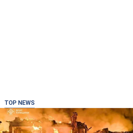
TOP NEWS
Росія вдарила по Київщині дронами: загинули
троє людей, серед них – дитина. Фото
Також є постраждалі через атаку ворога
2 години тому
26,1 т.
"Верніть Федорова": у містах України 23-й день
поспіль тривають масові мітинги з