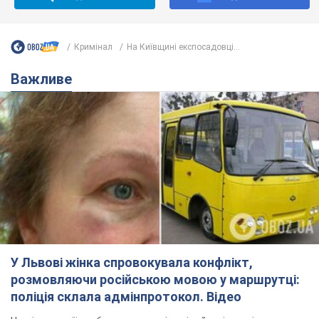
У Львові жінка спровокувала конфлікт,
розмовляючи російською мовою у маршрутці:
поліція склала адмінпротокол. Відео
На місце події прибули патрульні поліцейські та слідчо-
оперативна група
12 годин тому
11,2 т.
"Воюють, бо дурні": у Чернівцях
водій автобуса зневажив
українських військових і поплатився.
Відео
Водія звільнили після конфлікту з пасажирами
та образ військових
7.08.2026 15:47
9,5 т.
"Не слідкує за сексуальністю": у
Києві консультант салону краси