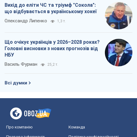
Про компанію
Команда
Правова інформація
Політика конфіденційності
Реклама на сайті
Документи
Редакційна політика
Журналісти OBOZ.UA на місці
подій
OBOZ.UA
Політика
Світ
Розслідування
Блоги
Суспільство
Регіони України
Київ
Харків