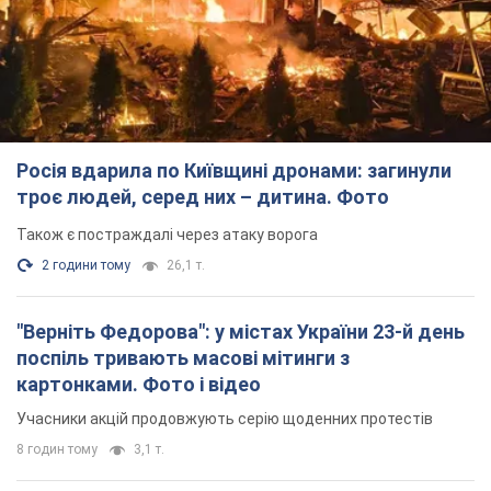
картонками. Фото і відео
Учасники акцій продовжують серію щоденних протестів
8 годин тому
3,1 т.
Сенат США схвалив законопроєкт Грема про
санкції проти Росії: що далі
Документ передбачає нові економічні обмеження
8 годин тому
6,0 т.