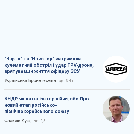
новий етап російсько-
північнокорейського союзу
Олексій Кущ
3,5 т.
Вихід до еліти ЧС та тріумф "Сокола":
що відбувається в українському хокеї
Олександр Липенко
1,3 т.
Що очікує українців у 2026–2028 роках?
Головні висновки з нових прогнозів від
НБУ
Василь Фурман
25,2 т.
Всі думки