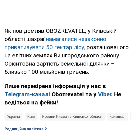
Як повідомляв OBOZREVATEL, у Київській
області шахраї
намагалися незаконно
приватизувати 50 гектар лісу
, розташованого
на елітних землях Вишгородського району.
Орієнтовна вартість земельної ділянки –
близько 100 мільйонів гривень.
Лише перевірена інформація у нас в
Telegram-каналі
Obozrevatel та у
Viber
. Не
ведіться на фейки!
Україна
Київ
Новини Києва та Київської області
кримінал
Н
Редакційна політика