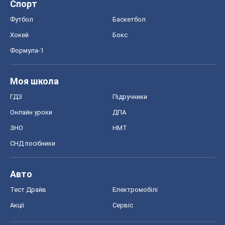
Авто
Тест Драйв
Електромобілі
Акції
Сервіс
Food Oboz
Рецепти
Напої
Дієти
Економіка
Ринки та компанії
Макроекономіка
MedOboz
Новини медицини
MAMACLUB