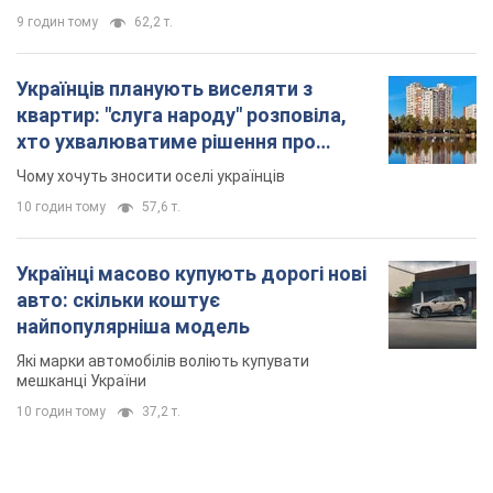
9 годин тому
62,2 т.
Українців планують виселяти з
квартир: "слуга народу" розповіла,
хто ухвалюватиме рішення про
знесення будинків
Чому хочуть зносити оселі українців
10 годин тому
57,6 т.
Українці масово купують дорогі нові
авто: скільки коштує
найпопулярніша модель
Які марки автомобілів воліють купувати
мешканці України
10 годин тому
37,2 т.