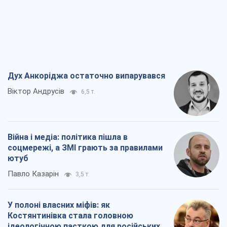
Дух Анкоріджа остаточно випарувався
Віктор Андрусів
6,5 т.
Війна і медіа: політика пішла в
соцмережі, а ЗМІ грають за правилами
ютуб
Павло Казарін
3,5 т.
У полоні власних міфів: як
Костянтинівка стала головною
ідеологічною пасткою для російських