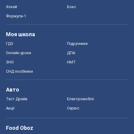
Хокей
Бокс
Формула-1
Моя школа
ГДЗ
Підручники
Онлайн уроки
ДПА
ЗНО
НМТ
СНД посібники
Авто
Тест Драйв
Електромобілі
Акції
Сервіс
Food Oboz