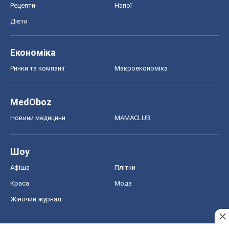
Рецепти
Напої
Дієти
Економіка
Ринки та компанії
Макроекономіка
MedOboz
Новини медицини
MAMACLUB
Шоу
Афіша
Плітки
Краса
Мода
Жіночий журнал