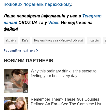
ножових поранень перехожому
.
Лише перевірена інформація у нас в
Telegram-
каналі
OBOZ.UA та у
Viber
. Не ведіться на
фейки!
Україна
Київ
Новини Києва та Київської області
поліція
вби
Редакційна політика