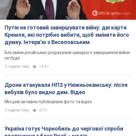
Путін не готовий завершувати війну: дві карти
Кремля, які потрібно вибити, щоб змінити його
думку. Інтерв’ю з Веселовським
Без зміни російських розрахунків швидкого завершення війни
не буде
2 години тому
13,9 т.
Дрони атакували НПЗ у Нижньокамську: після
вибухів було видно дим. Відео
Місцеві активно публікували фото та відео
2 години тому
2,7 т.
Україна готує Чорнобиль до чергової спроби
вторгнення з боку Росії – медіа