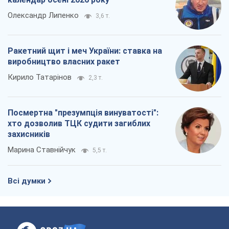
Олександр Липенко
3,6 т.
Ракетний щит і меч України: ставка на
виробництво власних ракет
Кирило Татарінов
2,3 т.
Посмертна "презумпція винуватості":
хто дозволив ТЦК судити загиблих
захисників
Марина Ставнійчук
5,5 т.
Всі думки