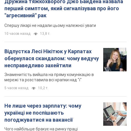
Дружина тяжкохворого Джо Байдена назвала
перший симптом, який сигналізував про його
"агресивний" рак
Спершу лікарі не надали цьому належної уваги
10 часов назад
13,8 т.
Відпустка Лесі Нікітюк у Карпатах
обернулася скандалом: чому ведучу
несправедливо захейтили
Знаменитість вийшла на пряму комунікацію в
мережі та розставила всі крапки над "і"
5 часов назад
10,2 т.
Не лише через зарплату: чому
українці не поспішають
погоджуватися на вакансії
Чого найбільше бракує на ринку праці