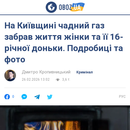
На Київщині чадний газ
забрав життя жінки та її 16-
річної доньки. Подробиці та
фото
Дмитро Кропивницький
Кримінал
26.02.2026 13:02
3,6 т.
0
РУС