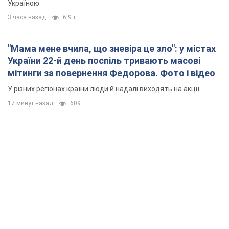
Україною
3 часа назад
6,9 т.
"Мама мене вчила, що зневіра це зло": у містах
України 22-й день поспіль тривають масові
мітинги за повернення Федорова. Фото і відео
У різних регіонах країни люди й надалі виходять на акції
17 минут назад
609