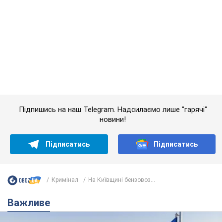
Підписатись
Підписатись
Кримінал
На Київщині бензовоз...
Важливе
Якою була оригінальна версія гімну України та
чому її боялася Російська імперія: про це не