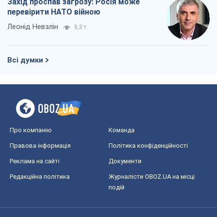
Про компанію
Команда
Правова інформація
Політика конфіденційності
Реклама на сайті
Документи
Редакційна політика
Журналісти OBOZ.UA на місці
подій
OBOZ.UA
Політика
Світ
Розслідування
Блоги
Суспільство
Регіони України
Київ
Харків
Запоріжжя
Дніпро
Черкаси