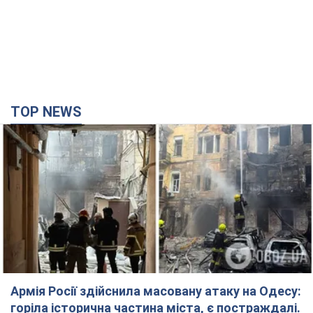
Армія Росії здійснила масовану атаку на Одесу:
горіла історична частина міста, є постраждалі.
Фото та відео
Для терору ворог застосував ракети та дрони
15 хвилин тому
32,0 т.
Нардепи взяли гроші з бюджету на оренду
елітних квартир у Києві: хто з парламентарів
просив кошти та де поселився
Як працює особлива соціальна гарантія та хто нею
користується