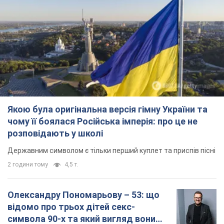
розповідають у школі
Державним символом є тільки перший куплет та приспів пісні
2 години тому
4,5 т.
Олександру Пономарьову – 53: що
відомо про трьох дітей секс-
символа 90-х та який вигляд вони
мають
За розвитком кар'єри артист не забував про
особисте щастя
7 годин тому
7,1 т.
У ПриватБанку розповіли, чи дійсні
долари 1996 року: чи приймають
обмінники та банки такі купюри
Що робити, якщо банки та обмінні пункти не
приймають старі долари
8 годин тому
62,3 т.