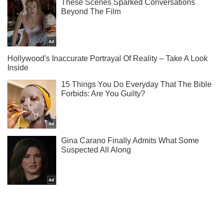
Підпишись на наш Telegram. Надсилаємо лише "гарячі"
новини!