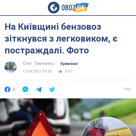
На Київщині бензовоз
зіткнувся з легковиком, є
постраждалі. Фото
Олег Тимченко
Кримінал
13.04.2021 09:30
4,9 т.
2
РУС