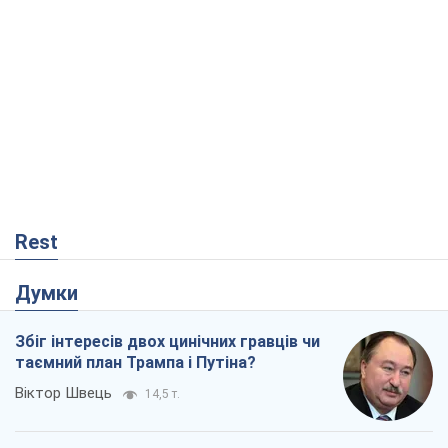
Думки
Збіг інтересів двох цинічних гравців чи
таємний план Трампа і Путіна?
Віктор Швець
14,5 т.
Мінськ готується до функціонування в
умовах масштабної воєнної кризи
Олександр Левченко
18,8 т.
Ні зброї, ні людей: як Лукашенко будує
нову армію
Ігар Тишкевич
15,9 т.