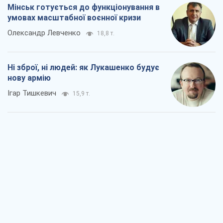
Коли закінчиться війна?
Юрій Хрістензен
11,5 т.
Україна вступила в надзвичайний
економічний стан. Чи є світло вкінці
тунелю?
Вадим Денисенко
9,2 т.