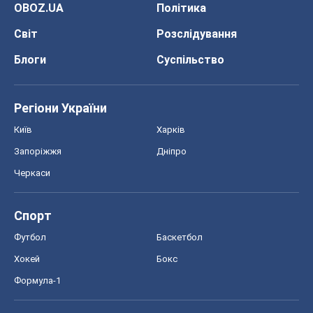
Спорт
Футбол
Баскетбол
Хокей
Бокс
Формула-1
Моя школа
ГДЗ
Підручники
Онлайн уроки
ДПА
ЗНО
НМТ
СНД посібники
Авто
Тест Драйв
Електромобілі