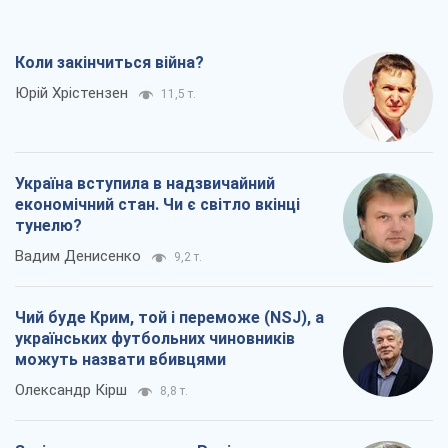
Чий буде Крим, той і переможе (NSJ), а
українських футбольних чиновників
можуть назвати вбивцями
Олександр Кірш
8,8 т.
Захід проспав загрозу: Росія може
перевірити НАТО війною
Леонід Невзлін
9,3 т.
Всі думки