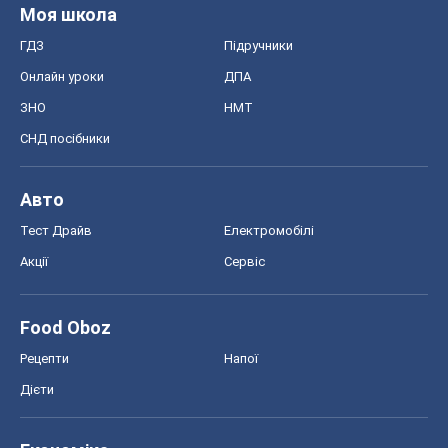
Акції
Сервіс
Food Oboz
Рецепти
Напої
Дієти
Економіка
Ринки та компанії
Макроекономіка
MedOboz
Новини медицини
MAMACLUB
Шоу
Афіша
Плітки
Краса
Мода