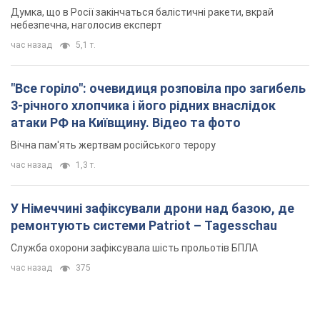
Думка, що в Росії закінчаться балістичні ракети, вкрай
небезпечна, наголосив експерт
час назад
5,1 т.
"Все горіло": очевидиця розповіла про загибель
3-річного хлопчика і його рідних внаслідок
атаки РФ на Київщину. Відео та фото
Вічна пам'ять жертвам російського терору
час назад
1,3 т.
У Німеччині зафіксували дрони над базою, де
ремонтують системи Patriot – Tagesschau
Служба охорони зафіксувала шість прольотів БПЛА
час назад
375