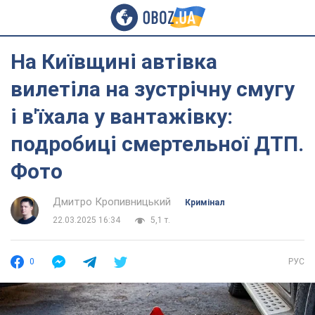
На Київщині автівка
вилетіла на зустрічну смугу
і в'їхала у вантажівку:
подробиці смертельної ДТП.
Фото
Дмитро Кропивницький
Кримінал
22.03.2025 16:34
5,1 т.
0
РУС