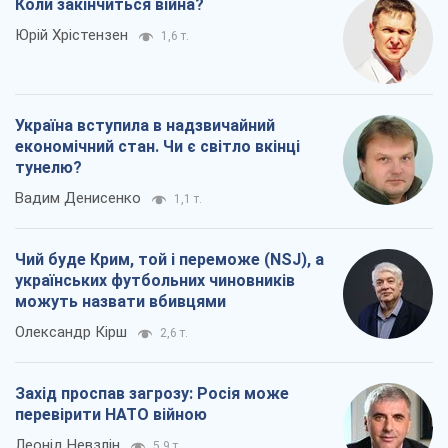
Коли закінчиться війна?
Юрій Хрістензен
1,6 т.
Україна вступила в надзвичайний
економічний стан. Чи є світло вкінці
тунелю?
Вадим Денисенко
1,1 т.
Чий буде Крим, той і переможе (NSJ), а
українських футбольних чиновників
можуть назвати вбивцями
Олександр Кірш
2,6 т.
Захід проспав загрозу: Росія може
перевірити НАТО війною
Леонід Невзлін
5,9 т.