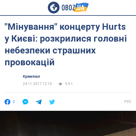
"Мінування" концерту Hurts
у Києві: розкрилися головні
небезпеки страшних
провокацій
Кримінал
24.11.2017 12:10
9,9 т.
2
РУС