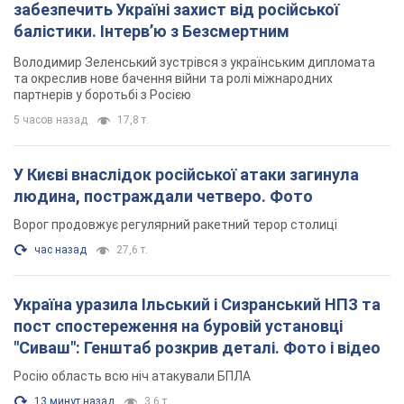
забезпечить Україні захист від російської
балістики. Інтерв’ю з Безсмертним
Володимир Зеленський зустрівся з українським дипломата
та окреслив нове бачення війни та ролі міжнародних
партнерів у боротьбі з Росією
5 часов назад
17,8 т.
У Києві внаслідок російської атаки загинула
людина, постраждали четверо. Фото
Ворог продовжує регулярний ракетний терор столиці
час назад
27,6 т.
Україна уразила Ільський і Сизранський НПЗ та
пост спостереження на буровій установці
"Сиваш": Генштаб розкрив деталі. Фото і відео
Росію область всю ніч атакували БПЛА
13 минут назад
3,6 т.