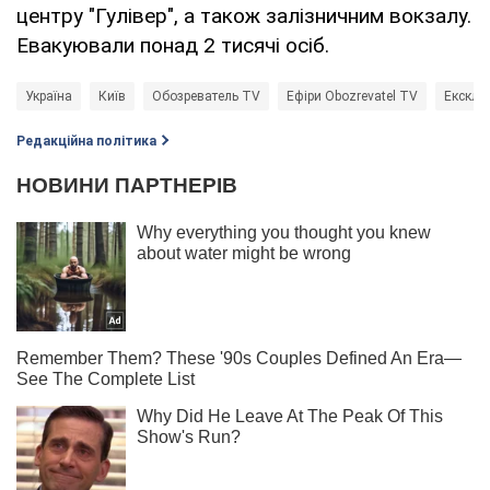
центру "Гулівер", а також залізничним вокзалу.
Евакуювали понад 2 тисячі осіб.
Україна
Київ
Обозреватель TV
Ефіри Obozrevatel TV
Ексклю
Редакційна політика