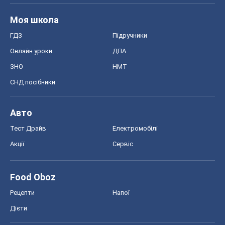
Моя школа
ГДЗ
Підручники
Онлайн уроки
ДПА
ЗНО
НМТ
СНД посібники
Авто
Тест Драйв
Електромобілі
Акції
Сервіс
Food Oboz
Рецепти
Напої
Дієти