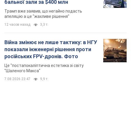
бальної зали за $400 млн
Трамп вже заявив, що негайно подасть
апеляцію а це "жахливе рішення"
12 часов назад
3,3 т.
Війна змінює не лише тактику: в НГУ
показали інженерні рішення проти
російських FPV-дронів. Фото
Це "постапокаліптична естетика зі світу
"Шаленого Макса"
7.08.2026 23:47
9,9 т.