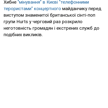
Хибне
"мінування" в Києві "телефонними
терористами" концертного
майданчику перед
виступом знаменитої британської сінті-поп
групи Hurts у черговий раз розкрило
неготовність громадян і екстрених служб до
подібних викликів.