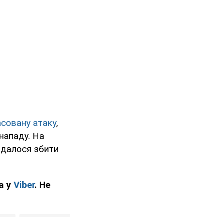
асовану атаку
,
нападу. На
 вдалося збити
а у
Viber
. Не