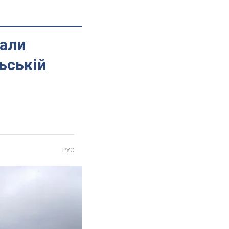
кали
ьській
РУС