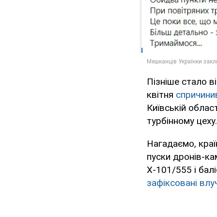
Пізніше стало в
квітня
спричини
Київській облас
турбінному цеху.
Нагадаємо, країн
пуски дронів-ка
Х-101/555 і бал
зафіксовані влу