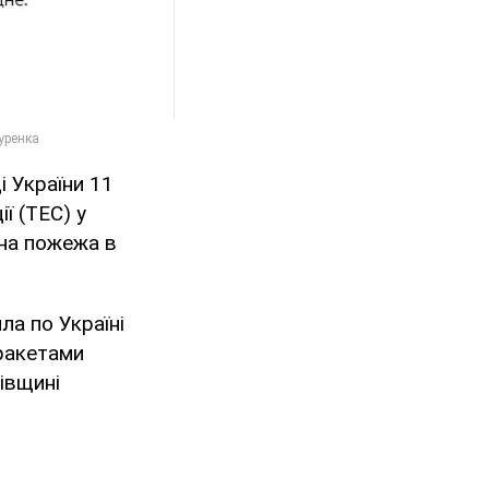
і України 11
ї (ТЕС) у
бна пожежа в
ла по Україні
 ракетами
вівщині