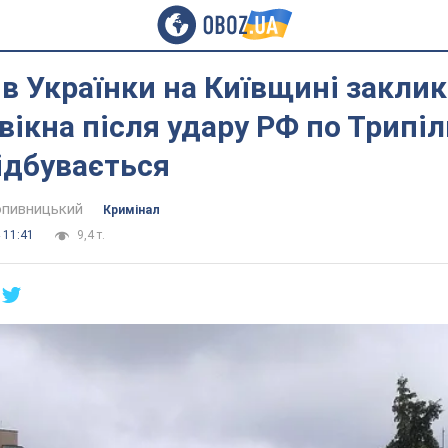
 Українки на Київщині закли
вікна після удару РФ по Трипіл
ідбувається
пивницький
Кримінал
 11:41
9,4 т.