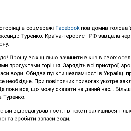
 сторінці в соцмережі
Facebook
повідомив голова У
ександр Туренко. Країна-терорист РФ завдала чер
ону.
о! Прошу всіх щільно зачинити вікна в своїх оселя
ми продуктами горіння. Зарядіть всі пристрої, зро
аси води! Обидва пункти незламності в Українці 
се необхідне. При повітряних тривогах укотре закл
 Це поки все, що можу сказати на даний час... Біль
в Туренко.
с він відредагував пост, і в тексті залишився тіль
ої та зробити запаси води.