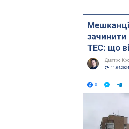
Мешканців
зачинити 
ТЕС: що в
Дмитро Кро
11.04.2024
8