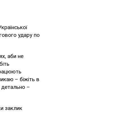
країнської
гового удару по
х, аби не
біть
працюють
икаю – біжіть в
ш детально –
ки заклик