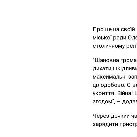
Про це на своїй
міської ради Ол
столичному регі
"Шановна громад
дихати шкідливи
максимальні зап
цілодобово. Є в
укриття! Війна!
згодом", – дода
Через деякий ча
зарядити пристр