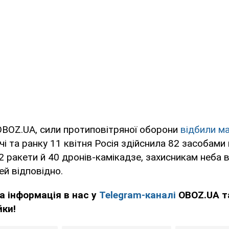
OBOZ.UA, сили протиповітряної оборони
відбили м
чі та ранку 11 квітня Росія здійснила 82 засобами 
42 ракети й 40 дронів-камікадзе, захисникам неба
лей відповідно.
а інформація в нас у
Telegram-каналі
OBOZ.UA т
йки!