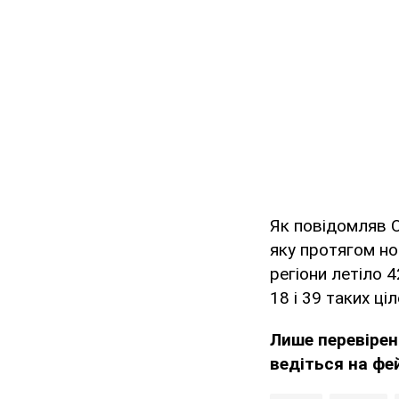
Як повідомляв 
яку протягом но
регіони летіло 
18 і 39 таких ці
Лише перевірен
ведіться на фе