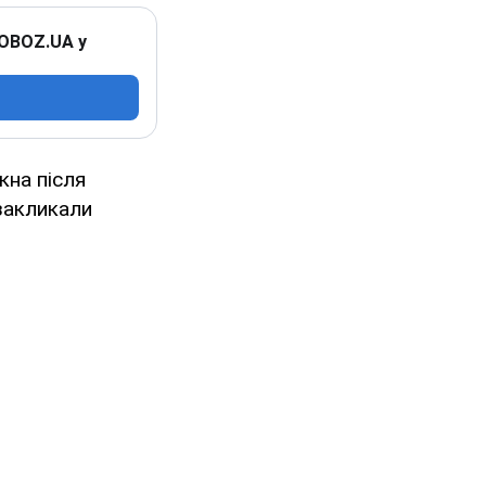
 OBOZ.UA у
кна після
 закликали