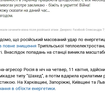
ідомо, що російський масований удар по енергетиц
в повне знищення
Трипільської теплоелектростанці
ті. Внаслідок попадань на станції виникла масшта
а-агресор Росія в ніч на четвер, 11 квітня, здійсни
мікадзе типу "Шахед", а потім вдарила крилатими
істикою. На Харківщині, Запоріжжі, Київщині та Ль
чання в об’єкти енергетики
.