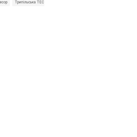
ресор
Трипільська ТЕС