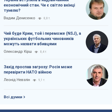
економічний стан. Чи є світло вкінці
тунелю?
Вадим Денисенко
8,8 т.
Чий буде Крим, той і переможе (NSJ), а
українських футбольних чиновників
можуть назвати вбивцями
Олександр Кірш
8,4 т.
Захід проспав загрозу: Росія може
перевірити НАТО війною
Леонід Невзлін
9,1 т.
Всі думки