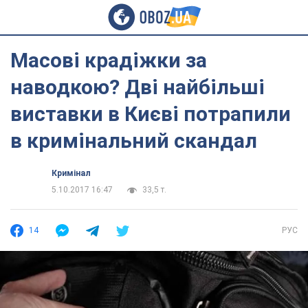
Масові крадіжки за
наводкою? Дві найбільші
виставки в Києві потрапили
в кримінальний скандал
Кримінал
5.10.2017 16:47
33,5 т.
14
РУС