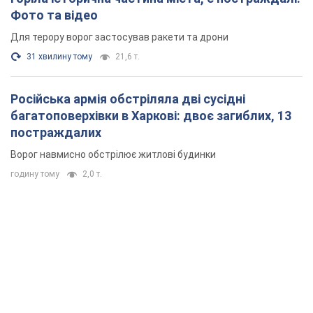
Фото та відео
Для терору ворог застосував ракети та дрони
31 хвилину тому
21,6 т.
Російська армія обстріляла дві сусідні
багатоповерхівки в Харкові: двоє загиблих, 13
постраждалих
Ворог навмисно обстрілює житлові будинки
годину тому
2,0 т.