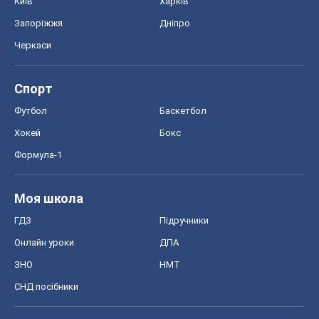
Київ
Харків
Запоріжжя
Дніпро
Черкаси
Спорт
Футбол
Баскетбол
Хокей
Бокс
Формула-1
Моя школа
ГДЗ
Підручники
Онлайн уроки
ДПА
ЗНО
НМТ
СНД посібники