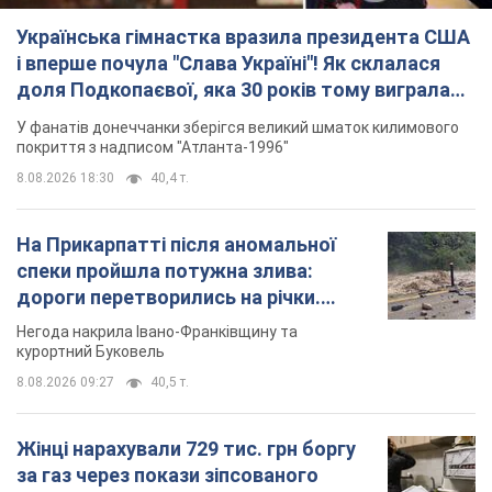
Українська гімнастка вразила президента США
і вперше почула "Слава Україні"! Як склалася
доля Подкопаєвої, яка 30 років тому виграла
"золото" Олімпіади
У фанатів донеччанки зберігся великий шматок килимового
покриття з надписом "Атланта-1996"
8.08.2026 18:30
40,4 т.
На Прикарпатті після аномальної
спеки пройшла потужна злива:
дороги перетворились на річки.
Відео
Негода накрила Івано-Франківщину та
курортний Буковель
8.08.2026 09:27
40,5 т.
Жінці нарахували 729 тис. грн боргу
за газ через покази зіпсованого