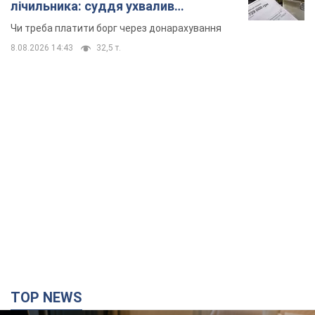
лічильника: суддя ухвалив
неочікуване рішення
Чи треба платити борг через донарахування
8.08.2026 14:43
32,5 т.
TOP NEWS