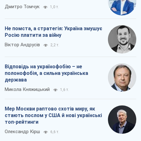
Відповідь на українофобію – не
полонофобія, а сильна українська
держава
Микола Княжицький
1,6 т.
Мер Москви раптово схотів миру, як
стають послом у США й нові українські
топ-рейтинги
Олександр Кірш
6,6 т.
Всі думки
Про компанію
Команда