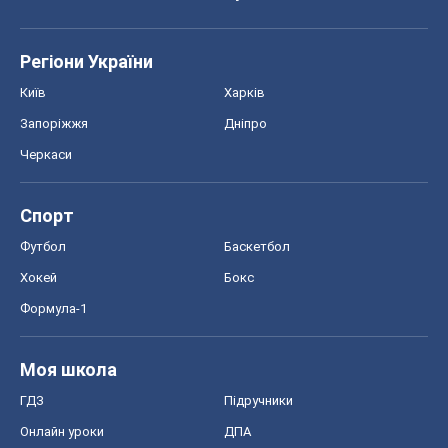
Спорт
Футбол
Баскетбол
Хокей
Бокс
Формула-1
Моя школа
ГДЗ
Підручники
Онлайн уроки
ДПА
ЗНО
НМТ
СНД посібники
Авто
Тест Драйв
Електромобілі
Акції
Сервіс