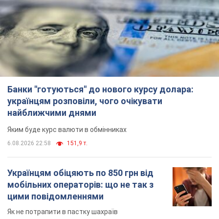
українцям розповіли, чого очікувати
найближчими днями
Яким буде курс валюти в обмінниках
6.08.2026 22:58
151,9 т.
Українцям обіцяють по 850 грн від
мобільних операторів: що не так з
цими повідомленнями
Як не потрапити в пастку шахраїв
6.08.2026 21:02
16,6 т.
Найдорожчий футболіст "Динамо"
забив "Карабаху" вже на 10-й хвилині
матчу. Відео
Поєдинок відбувається в Польщі
6.08.2026 20:48
6,9 т.