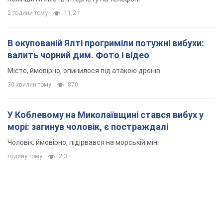
У Коблевому на Миколаївщині стався вибух у
морі: загинув чоловік, є постраждалі
Чоловік, ймовірно, підірвався на морській міні
годину тому
2,3 т.