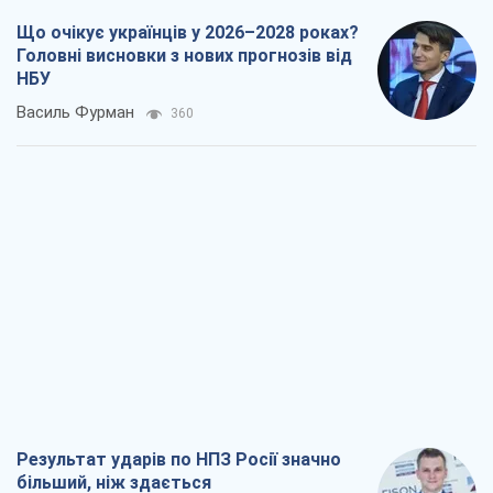
Результат ударів по НПЗ Росії значно
більший, ніж здається
Дмитро Томчук
1,0 т.
Не помста, а стратегія: Україна змушує
Росію платити за війну
Віктор Андрусів
2,2 т.