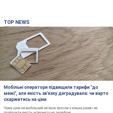
Мобільні оператори підвищили тарифи "до
межі", але якість зв'язку деградувала: чи варто
скаржитись на ціни
Чому ціни на мобільний зв'язок зросли у кілька разів і як
поліпшити якість інтернету на телефоні
2 години тому
11,2 т.
В окупованій Ялті прогриміли потужні вибухи:
валить чорний дим. Фото і відео
Місто, ймовірно, опинилося під атакою дронів
30 хвилин тому
870