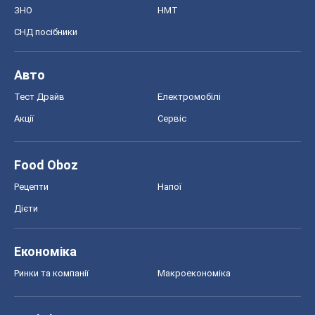
Food Oboz
Рецепти
Напої
Дієти
Економіка
Ринки та компанії
Макроекономіка
MedOboz
Новини медицини
MAMACLUB
Шоу
Афіша
Плітки
Краса
Мода
Жіночий журнал