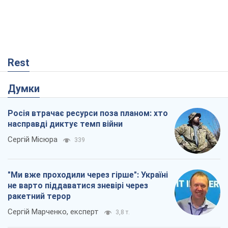
Росія втрачає ресурси поза планом: хто
насправді диктує темп війни
Сергій Місюра
339
"Ми вже проходили через гірше": Україні
не варто піддаватися зневірі через
ракетний терор
Сергій Марченко, експерт
3,8 т.
Що очікує українців у 2026–2028 роках?
Головні висновки з нових прогнозів від
НБУ
Василь Фурман
360