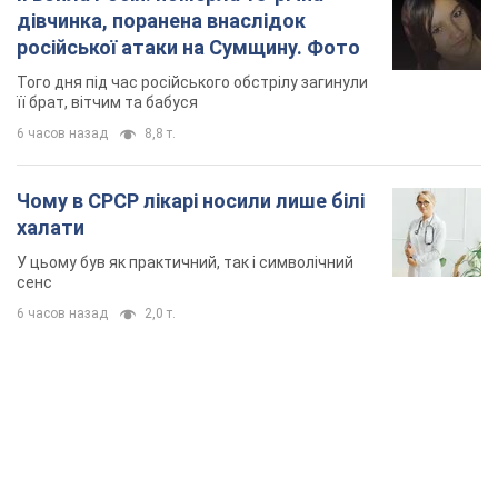
дівчинка, поранена внаслідок
російської атаки на Сумщину. Фото
Того дня під час російського обстрілу загинули
її брат, вітчим та бабуся
6 часов назад
8,8 т.
Чому в СРСР лікарі носили лише білі
халати
У цьому був як практичний, так і символічний
сенс
6 часов назад
2,0 т.