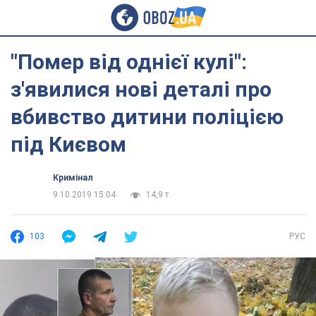
"Помер від однієї кулі":
з'явилися нові деталі про
вбивство дитини поліцією
під Києвом
Кримінал
9.10.2019 15:04
14,9 т.
103
РУС