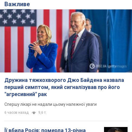
Важливе
Дружина тяжкохворого Джо Байдена назвала
перший симптом, який сигналізував про його
"агресивний" рак
Спершу лікарі не надали цьому належної уваги
6 часов назад
9,6 т.
Її вбила Росія: померла 13-річна