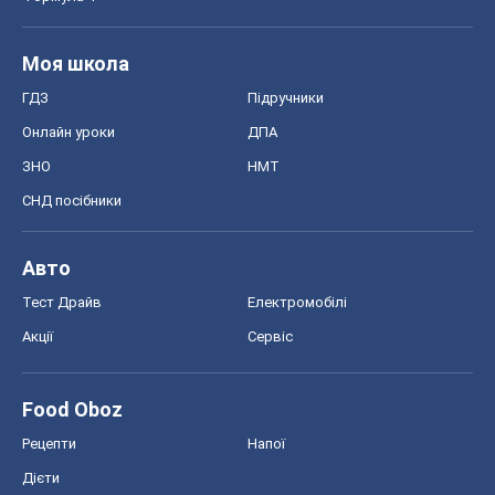
Моя школа
ГДЗ
Підручники
Онлайн уроки
ДПА
ЗНО
НМТ
СНД посібники
Авто
Тест Драйв
Електромобілі
Акції
Сервіс
Food Oboz
Рецепти
Напої
Дієти