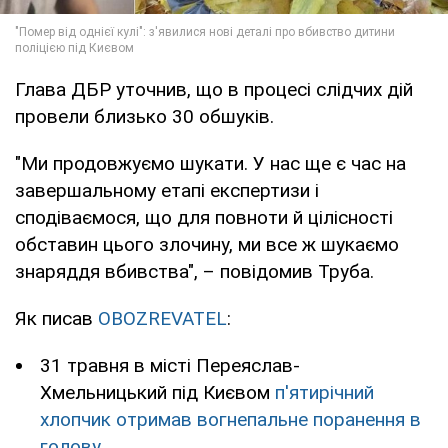
Глава ДБР уточнив, що в процесі слідчих дій
провели близько 30 обшуків.
"Ми продовжуємо шукати. У нас ще є час на
завершальному етапі експертизи і
сподіваємося, що для повноти й цілісності
обставин цього злочину, ми все ж шукаємо
знаряддя вбивства", – повідомив Труба.
Як писав
OBOZREVATEL
:
31 травня в місті Переяслав-
Хмельницький під Києвом
п'ятирічний
хлопчик отримав вогнепальне поранення в
голову
.