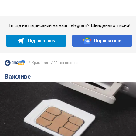
Українці масово переносять свої мобільні
номери на одного й того самого оператора: на
який найчастіше переходять
Мобільні тарифи досягли критичної межі
10 часов назад
63,3 т.
Українців планують виселяти з
квартир: "слуга народу" розповіла,