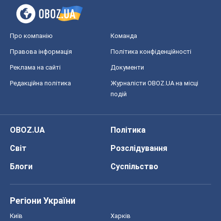
OBOZ.UA
Політика
Світ
Розслідування
Блоги
Суспільство
Регіони України
Київ
Харків
Запоріжжя
Дніпро
Черкаси
Спорт
Футбол
Баскетбол
Хокей
Бокс
Формула-1