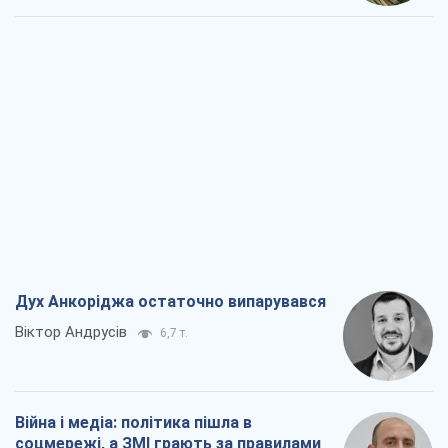
Дух Анкоріджа остаточно випарувався
Віктор Андрусів
6,7 т.
Війна і медіа: політика пішла в
соцмережі, а ЗМІ грають за правилами
ютуб
Павло Казарін
3,6 т.
У полоні власних міфів: як
Костянтинівка стала головною
ідеологічною пасткою для російських
окупантів
Дмитро Снєгирьов
7,3 т.
Рекрутинг: оновлений і, схоже,