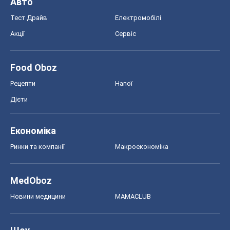
Ринки та компанії
Макроекономіка
MedOboz
Новини медицини
MAMACLUB
Шоу
Афіша
Плітки
Краса
Мода
Жіночий журнал