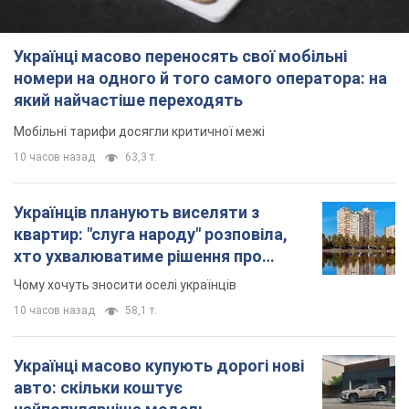
хто ухвалюватиме рішення про
знесення будинків
Чому хочуть зносити оселі українців
10 часов назад
58,1 т.
Українці масово купують дорогі нові
авто: скільки коштує
найпопулярніша модель
Які марки автомобілів воліють купувати
мешканці України
11 часов назад
37,4 т.