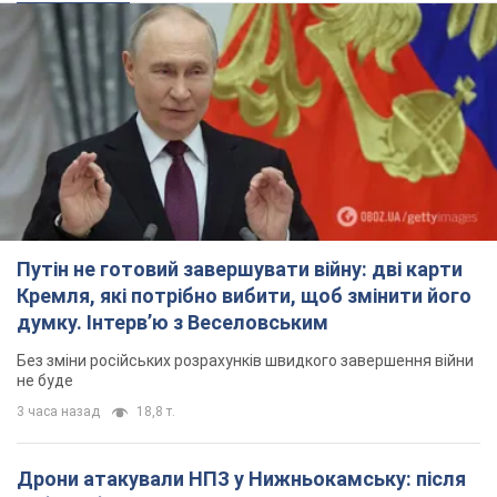
Кремля, які потрібно вибити, щоб змінити його
думку. Інтерв’ю з Веселовським
Без зміни російських розрахунків швидкого завершення війни
не буде
3 часа назад
18,8 т.
Дрони атакували НПЗ у Нижньокамську: після
вибухів було видно дим. Відео
Місцеві активно публікували фото та відео
2 часа назад
3,4 т.
Україна готує Чорнобиль до чергової спроби
вторгнення з боку Росії – медіа
Журналісти розповіли, що відбувається в зоні
5 часов назад
16,1 т.