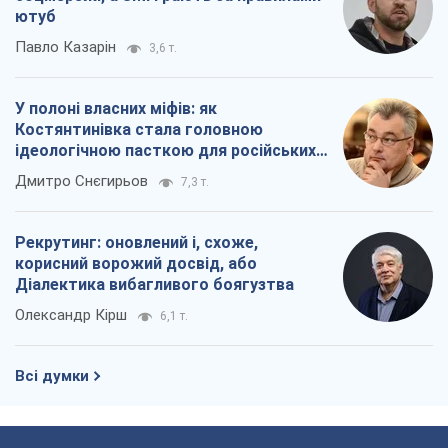
корисний ворожий досвід, або
Діалектика вибагливого боягузтва
Олександр Кірш
6,1 т.
Всі думки
Про компанію
Команда
Правова інформація
Політика конфіденційності
Реклама на сайті
Документи
Редакційна політика
Журналісти OBOZ.UA на місці
подій