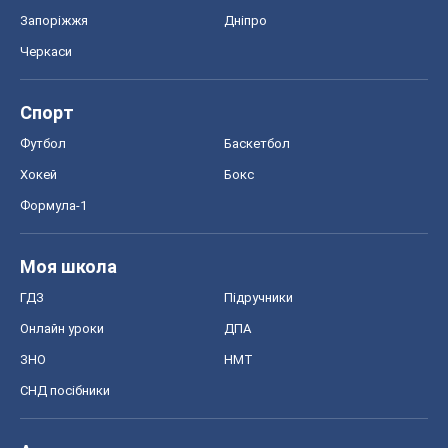
Моя школа
ГДЗ
Підручники
Онлайн уроки
ДПА
ЗНО
НМТ
СНД посібники
Авто
Тест Драйв
Електромобілі
Акції
Сервіс
Food Oboz
Рецепти
Напої
Дієти
Економіка