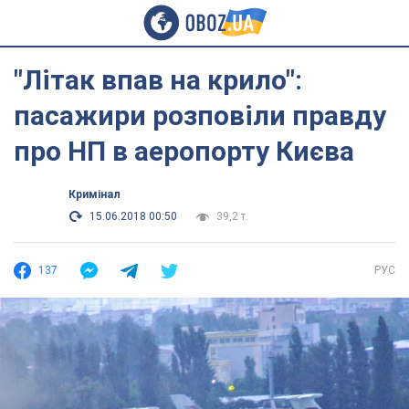
"Літак впав на крило":
пасажири розповіли правду
про НП в аеропорту Києва
Кримінал
15.06.2018 00:50
39,2 т.
137
РУС