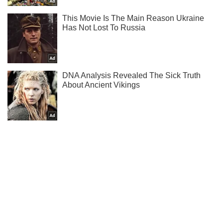
Ти ще не підписаний на наш Telegram? Швиденько тисни!
Підписатись
Підписатись
Кримінал
"Літак впав на...
Важливе