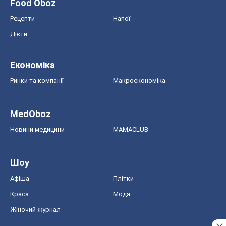
Food Oboz
Рецепти
Напої
Дієти
Економіка
Ринки та компанії
Макроекономіка
MedOboz
Новини медицини
MAMACLUB
Шоу
Афіша
Плітки
Краса
Мода
Жіночий журнал