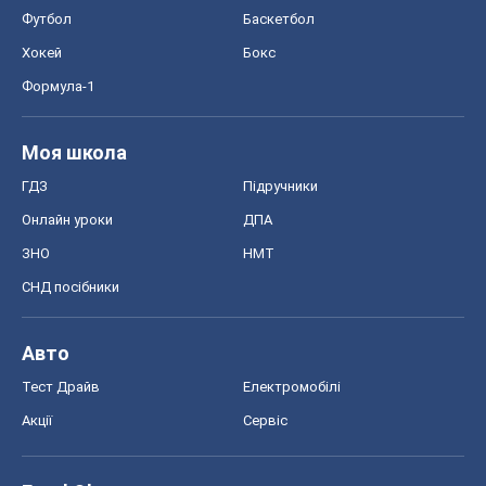
Футбол
Баскетбол
Хокей
Бокс
Формула-1
Моя школа
ГДЗ
Підручники
Онлайн уроки
ДПА
ЗНО
НМТ
СНД посібники
Авто
Тест Драйв
Електромобілі
Акції
Сервіс