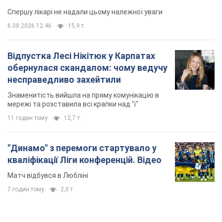
Спершу лікарі не надали цьому належної уваги
6.08.2026 12:46
15,9 т.
Відпустка Лесі Нікітюк у Карпатах
обернулася скандалом: чому ведучу
несправедливо захейтили
Знаменитість вийшла на пряму комунікацію в
мережі та розставила всі крапки над "і"
11 годин тому
12,7 т.
"Динамо" з перемоги стартувало у
кваліфікації Ліги конференцій. Відео
Матч відбувся в Любліні
7 годин тому
2,0 т.