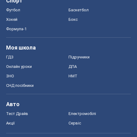
Спорт
Футбол
Баскетбол
Хокей
Бокс
Формула-1
Моя школа
ГДЗ
Підручники
Онлайн уроки
ДПА
ЗНО
НМТ
СНД посібники
Авто
Тест Драйв
Електромобілі
Акції
Сервіс