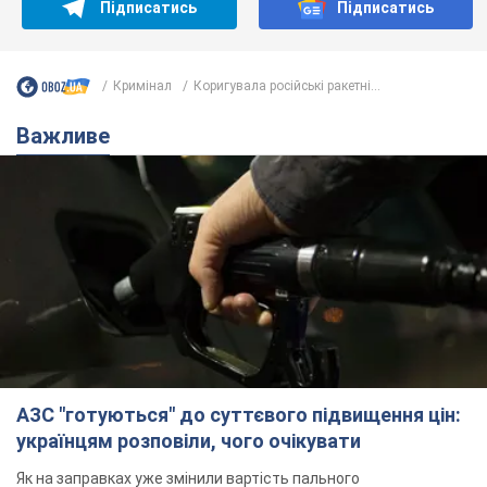
Підписатись
Підписатись
Кримінал
Коригувала російські ракетні...
Важливе
АЗС "готуються" до суттєвого підвищення цін:
українцям розповіли, чого очікувати
Як на заправках уже змінили вартість пального