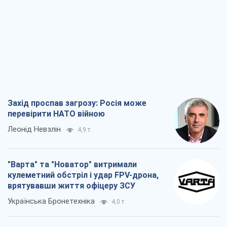
Захід проспав загрозу: Росія може
перевірити НАТО війною
Леонід Невзлін
4,9 т.
"Варта" та "Новатор" витримали
кулеметний обстріл і удар FPV-дрона,
врятувавши життя офіцеру ЗСУ
Українська Бронетехніка
4,0 т.