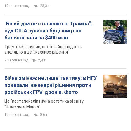
10 часов назад
23,3 т.
"Білий дім не є власністю Трампа":
суд США зупинив будівництво
бальної зали за $400 млн
Трамп вже заявив, що негайно подасть
апеляцію а це "жахливе рішення"
9 часов назад
2,4 т.
Війна змінює не лише тактику: в НГУ
показали інженерні рішення проти
російських FPV-дронів. Фото
Це "постапокаліптична естетика зі світу
"Шаленого Макса"
10 часов назад
8,6 т.