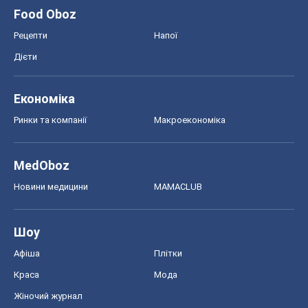
Food Oboz
Рецепти
Напої
Дієти
Економіка
Ринки та компанії
Макроекономіка
MedOboz
Новини медицини
MAMACLUB
Шоу
Афіша
Плітки
Краса
Мода
Жіночий журнал