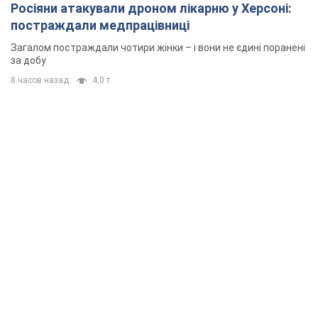
Росіяни атакували дроном лікарню у Херсоні:
постраждали медпрацівниці
Загалом постраждали чотири жінки – і вони не єдині поранені
за добу
8 часов назад
4,0 т.