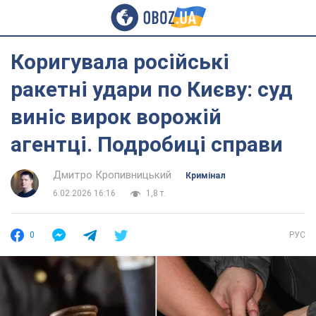
Коригувала російські
ракетні удари по Києву: суд
виніс вирок ворожій
агентці. Подробиці справи
Дмитро Кропивницький
Кримінал
6.02.2026 16:16
1,8 т.
0
РУС