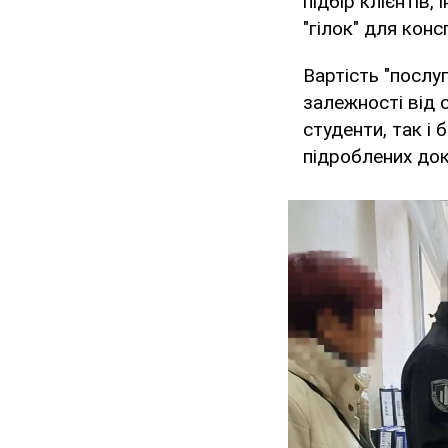
підбір клієнтів
"гілок" для конс
Вартість "послу
залежності від 
студенти, так і
підроблених док