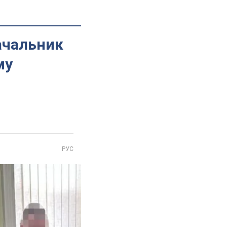
начальник
му
РУС