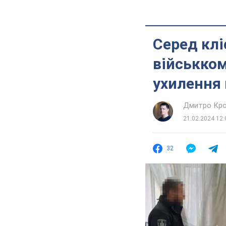
Серед клі
військком
ухилення 
Дмитро Кро
21.02.2024 12:
32