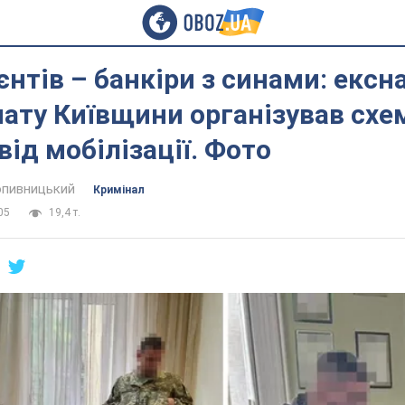
єнтів – банкіри з синами: екс
ату Київщини організував схе
від мобілізації. Фото
пивницький
Кримінал
05
19,4 т.