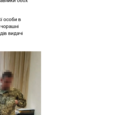
тавники обох
ї особи в
вчорашні
дів видачі