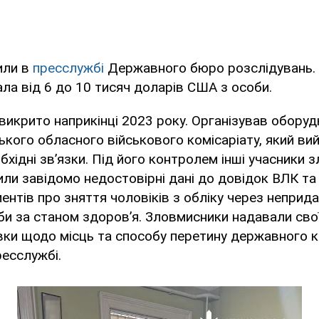
или в
пресслужбі
Державного бюро розслідувань. 
ала від 6 до 10 тисяч доларів США з особи.
викрито наприкінці 2023 року. Організував оборуд
ького обласного військового комісаріату, який ви
бхідні зв’язки. Під його контролем інші учасники 
сили завідомо недостовірні дані до довідок ВЛК та
ентів про зняття чоловіків з обліку через неприда
би за станом здоров’я. Зловмисники надавали свої
вки щодо місць та способу перетину державного к
ресслужбі.