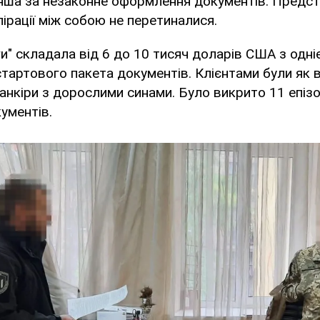
, інша за незаконне оформлення документів. Предс
пірації між собою не перетиналися.
ги" складала від 6 до 10 тисяч доларів США з одніє
стартового пакета документів. Клієнтами були як 
 банкіри з дорослими синами. Було викрито 11 епізо
ументів.