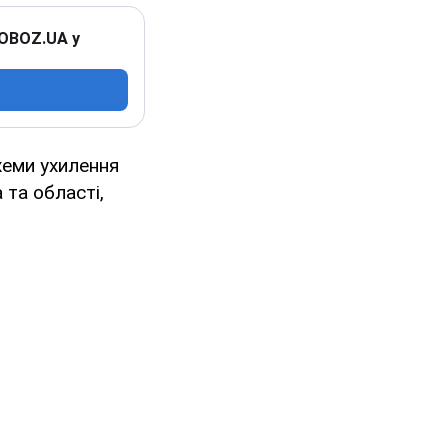
 OBOZ.UA у
хеми ухилення
 та області,