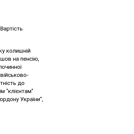
Вартість
ку колишній
йшов на пенсію,
злочинної
 військово-
тність до
м "клієнтам"
ордону України",