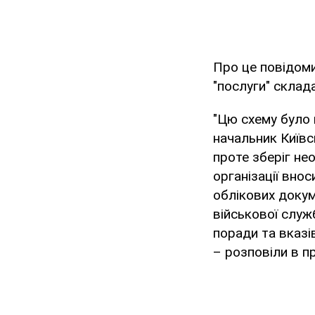
Про це повідом
"послуги" склад
"Цю схему було 
начальник Київс
проте зберіг нео
організації вно
облікових докум
військової служ
поради та вказі
– розповіли в п