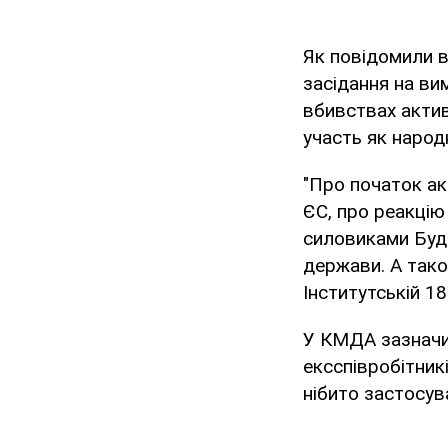
Як повідомили 
засідання на ви
вбивствах активі
участь як народ
"Про початок ак
ЄС, про реакцію
силовиками Буди
держави. А також
Інститутській 18
У КМДА зазначи
ексспівробітник
нібито застосув