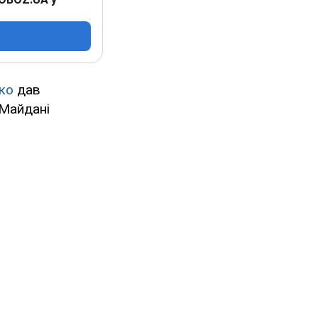
чко
дав
 Майдані