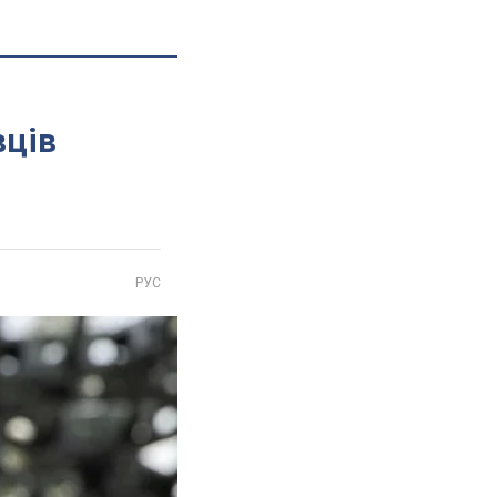
вців
РУС