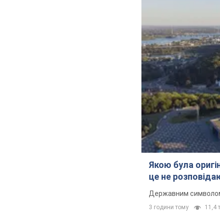
Якою була оригін
це не розповіда
Державним символом є
3 години тому
11,4 т