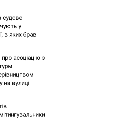
а судове
ачують у
ї, в яких брав
 про асоціацію з
штурм
керівництвом
у на вулиці
тів
 мітингувальники