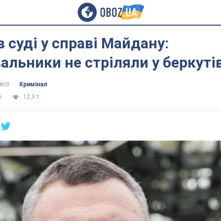
в суді у справі Майдану:
альники не стріляли у беркуті
нко
Кримінал
6
12,3 т.