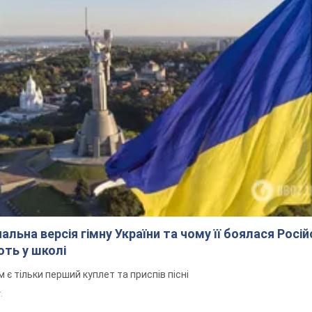
альна версія гімну України та чому її боялася Росій
ють у школі
 тільки перший куплет та приспів пісні
.