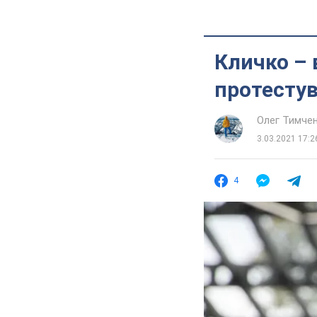
Кличко – 
протестув
Олег Тимче
3.03.2021 17:2
4