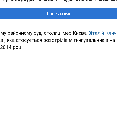
Підписатися
му районному суді столиці мер Києва
Віталій Кли
аві, яка стосується розстрілів мітингувальників на
2014 році.