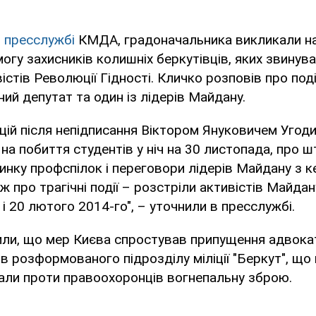
в
пресслужбі
КМДА, градоначальника викликали н
могу захисників колишніх беркутівців, яких звинув
стів Революції Гідності. Кличко розповів про поді
ний депутат та один із лідерів Майдану.
цій після непідписання Віктором Януковичем Угоди
 на побиття студентів у ніч на 30 листопада, про 
нку профспілок і переговори лідерів Майдану з 
 про трагічні події – розстріли активістів Майдан
 і 20 лютого 2014-го", – уточнили в пресслужбі.
ли, що мер Києва спростував припущення адвока
ів розформованого підрозділу міліції "Беркут", що
али проти правоохоронців вогнепальну зброю.