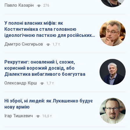
Павло Казарін
276
У полоні власних міфів: як
Костянтинівка стала головною
ідеологічною пасткою для російських
окупантів
Дмитро Снєгирьов
1,7 т.
Рекрутинг: оновлений і, схоже,
корисний ворожий досвід, або
Діалектика вибагливого боягузтва
Олександр Кірш
1,7 т.
Ні зброї, ні людей: як Лукашенко будує
нову армію
Ігар Тишкевич
16,6 т.