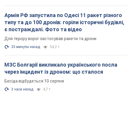
Армія РФ запустила по Одесі 11 ракет різного
типу та до 100 дронів: горіли історичні будівлі,
є постраждалі. Фото та відео
Для терору ворог застосував ракети та дрони
33 минуты назад
54,2 т.
МЗС Болгарії викликало українського посла
через інцидент із дроном: що сталося
Бесіда відбудеться 10 серпня
3 часа назад
4,7 т.