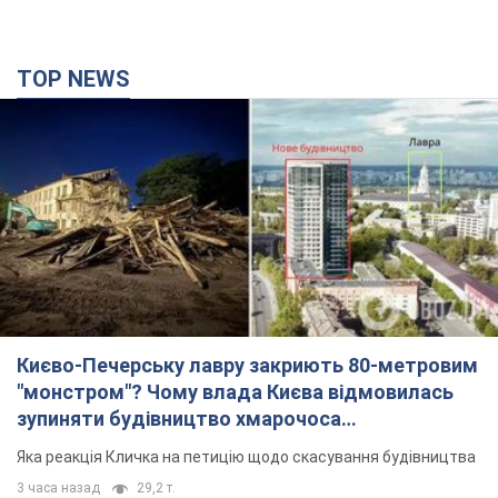
TOP NEWS
Києво-Печерську лавру закриють 80-метровим
"монстром"? Чому влада Києва відмовилась
зупиняти будівництво хмарочоса
"московського вірянина"
Яка реакція Кличка на петицію щодо скасування будівництва
3 часа назад
29,2 т.