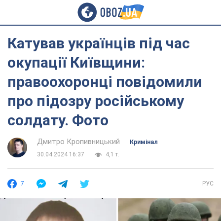
Катував українців під час
окупації Київщини:
правоохоронці повідомили
про підозру російському
солдату. Фото
Дмитро Кропивницький
Кримінал
30.04.2024 16:37
4,1 т.
7
РУС