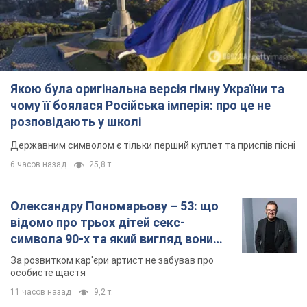
Якою була оригінальна версія гімну України та
чому її боялася Російська імперія: про це не
розповідають у школі
Державним символом є тільки перший куплет та приспів пісні
6 часов назад
25,8 т.
Олександру Пономарьову – 53: що
відомо про трьох дітей секс-
символа 90-х та який вигляд вони
мають
За розвитком кар'єри артист не забував про
особисте щастя
11 часов назад
9,2 т.