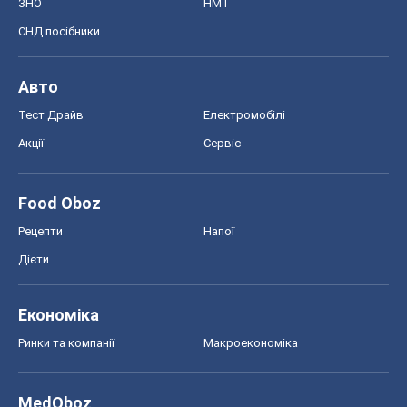
ЗНО
НМТ
СНД посібники
Авто
Тест Драйв
Електромобілі
Акції
Сервіс
Food Oboz
Рецепти
Напої
Дієти
Економіка
Ринки та компанії
Макроекономіка
MedOboz