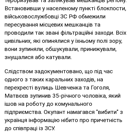
тероризував та залякував мешканців регіону.
Встановивши у населеному пункті блокпости,
військовослужбовці ЗС РФ обмежили
пересування місцевих мешканців та
проводили так звані фільтраційні заходи. Всіх
цивільних, які опинялися у їхньому полі зору,
вони зупиняли, обшукували, принижували,
знущалися або катували.
Слідством задокументовано, що під час
одного з таких каральних заходів, на
перехресті вулиць Шевченка та Гоголя,
Матвєєв зупинив 35-річного чоловіка, який
ішов на роботу до комунального
підприємства. Окупант намагався "вибити" з
українця інформацію нібито про причетність
до співпраці із ЗСУ.