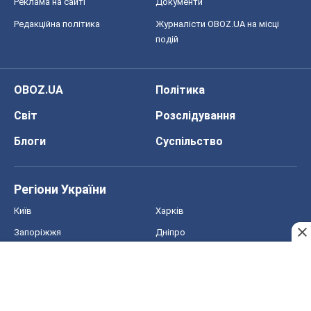
Реклама на сайті
Документи
Редакційна політика
Журналісти OBOZ.UA на місці
подій
OBOZ.UA
Політика
Світ
Розслідування
Блоги
Суспільство
Регіони України
Київ
Харків
Запоріжжя
Дніпро
Черкаси
Спорт