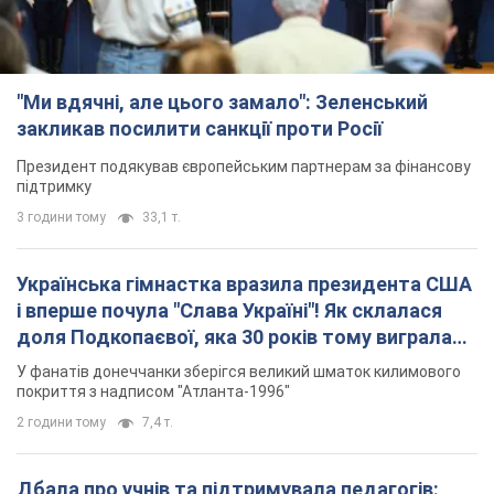
"Ми вдячні, але цього замало": Зеленський
закликав посилити санкції проти Росії
Президент подякував європейським партнерам за фінансову
підтримку
3 години тому
33,1 т.
Українська гімнастка вразила президента США
і вперше почула "Слава Україні"! Як склалася
доля Подкопаєвої, яка 30 років тому виграла
"золото" Олімпіади
У фанатів донеччанки зберігся великий шматок килимового
покриття з надписом "Атланта-1996"
2 години тому
7,4 т.
Дбала про учнів та підтримувала педагогів: