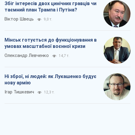
Збіг інтересів двох цинічних гравців чи
таємний план Трампа і Путіна?
Віктор Швець
9,0 т.
Мінськ готується до функціонування в
умовах масштабної воєнної кризи
Олександр Левченко
14,7 т.
Ні зброї, ні людей: як Лукашенко будує
нову армію
Ігар Тишкевич
12,3 т.