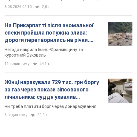
8.08.2026 05:10
2,0 т.
На Прикарпатті після аномальної
спеки пройшла потужна злива:
дороги перетворились на річки.
Відео
Негода накрила Івано-Франківщину та
курортний Буковель
11 годин тому
24,1 т.
Жінці нарахували 729 тис. грн боргу
за газ через покази зіпсованого
лічильника: суддя ухвалив
неочікуване рішення
Чи треба платити борг через донарахування
6 годин тому
30,8 т.