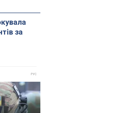
локувала
тів за
РУС