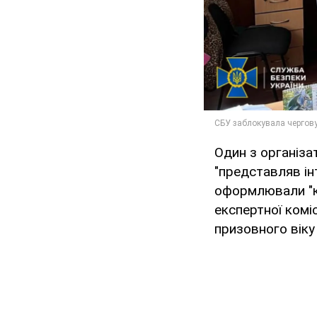
Один з організ
"представляв ін
оформлювали "кл
експертної коміс
призовного вік