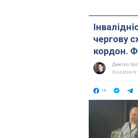
Інвалідніс
чергову с
кордон. 
Дмитро Кро
25.04.2024 10:
19