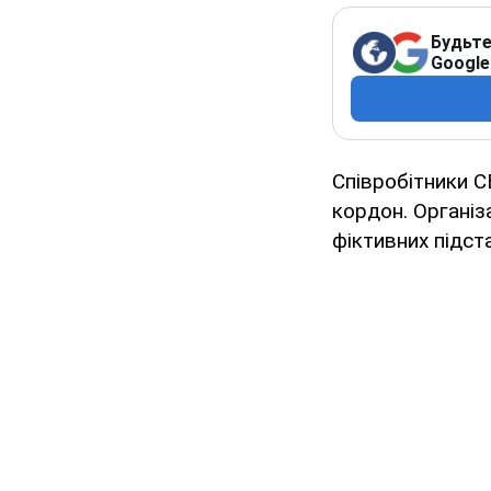
Будьте
Google
Співробітники С
кордон. Організ
фіктивних підст