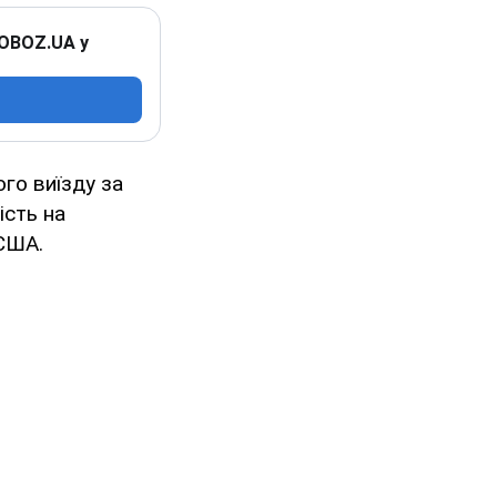
 OBOZ.UA у
го виїзду за
ість на
 США.