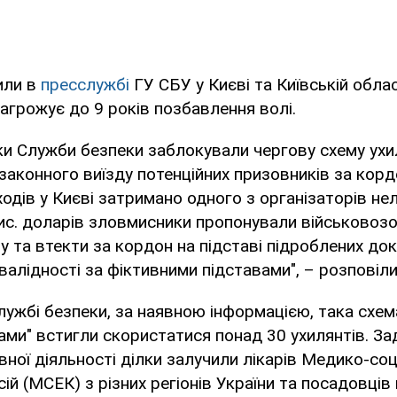
или в
пресслужбі
ГУ СБУ у Києві та Київській облас
грожує до 9 років позбавлення волі.
и Служби безпеки заблокували чергову схему ухи
езаконного виїзду потенційних призовників за корд
одів у Києві затримано одного з організаторів не
 тис. доларів зловмисники пропонували військовоз
у та втекти за кордон на підставі підроблених до
валідності за фіктивними підставами", – розповіли
лужбі безпеки, за наявною інформацією, така схем
лугами" встигли скористатися понад 30 ухилянтів. З
ної діяльності ділки залучили лікарів Медико-соц
сій (МСЕК) з різних регіонів України та посадовців