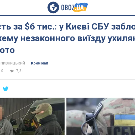
ть за $6 тис.: у Києві СБУ заб
хему незаконного виїзду ухилян
Фото
пивницький
Кримінал
10
7,3 т.