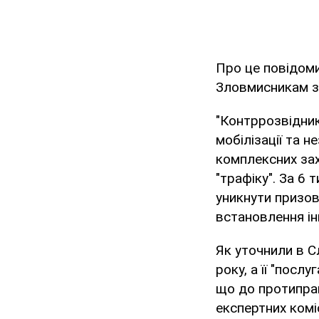
Про це повідом
Зловмисникам за
"Контррозвідник
мобілізації та н
комплексних зах
"трафіку". За 6
уникнути призов
встановлення ін
Як уточнили в С
року, а її "пос
що до протиправ
експертних комі