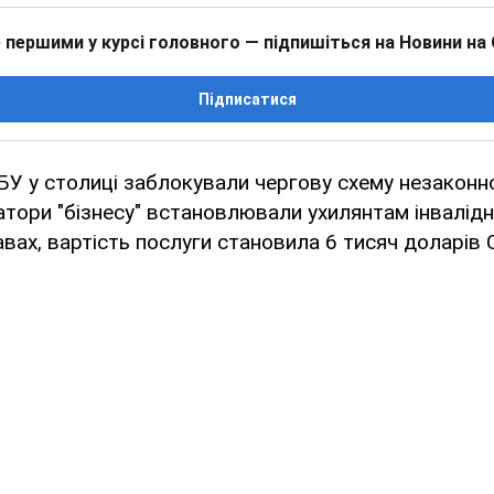
 першими у курсі головного — підпишіться на Новини на
Підписатися
БУ у столиці заблокували чергову схему незаконно
атори "бізнесу" встановлювали ухилянтам інвалідн
авах, вартість послуги становила 6 тисяч доларів