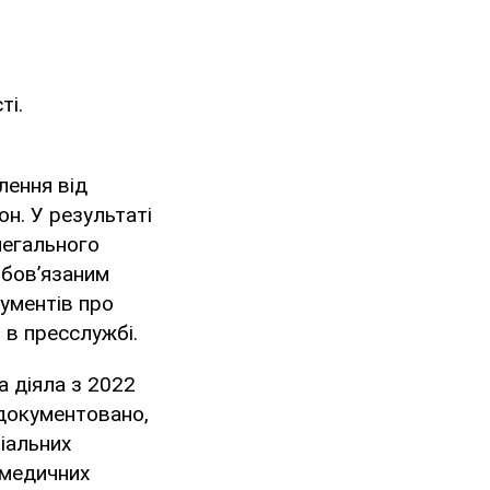
ті.
лення від
он. У результаті
легального
обов’язаним
кументів про
 в пресслужбі.
а діяла з 2022
адокументовано,
іальних
 медичних