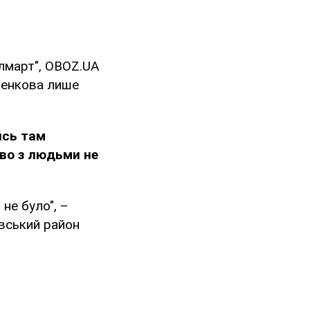
лмарт", OBOZ.UA
ьченкова лише
йсь там
иво з людьми не
 не було", –
ївський район