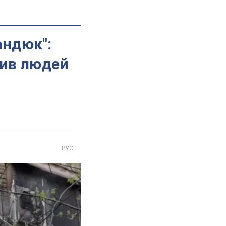
андюк":
бив людей
РУС