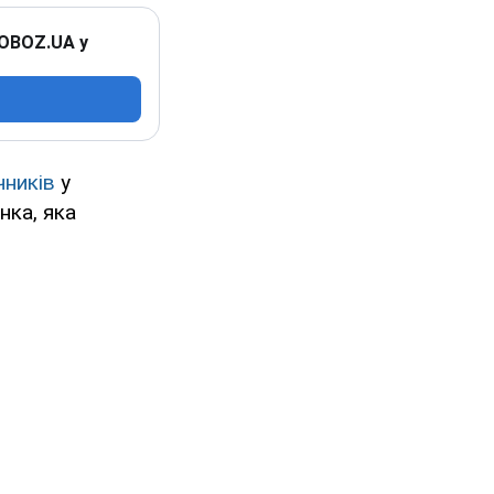
 OBOZ.UA у
чників
у
інка, яка