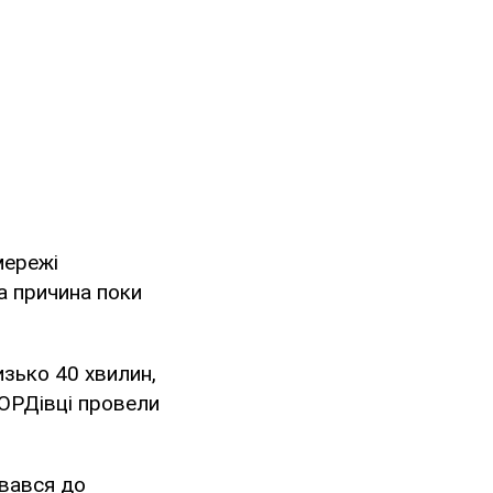
мережі
на причина поки
зько 40 хвилин,
КОРДівці провели
увався до