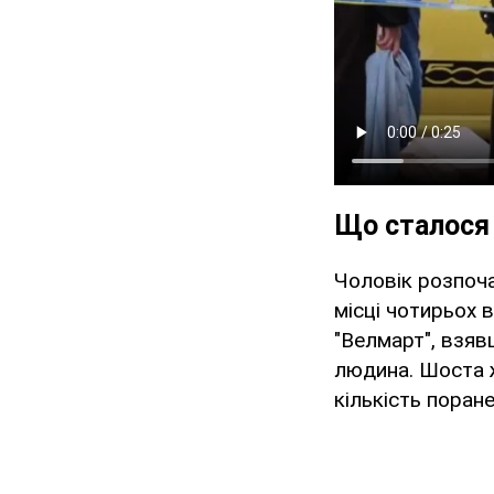
Що сталося 
Чоловік розпоча
місці чотирьох 
"Велмарт", взяв
людина. Шоста ж
кількість поран