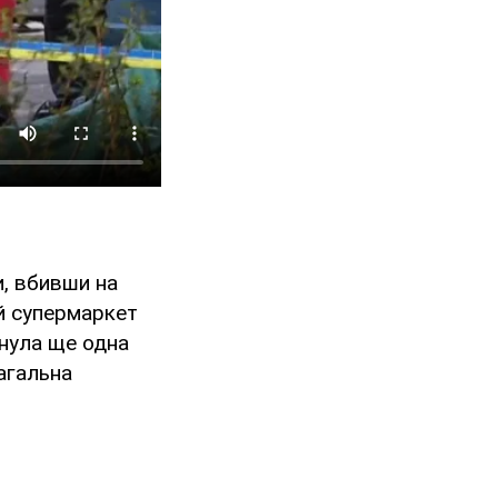
и, вбивши на
ий супермаркет
инула ще одна
Загальна