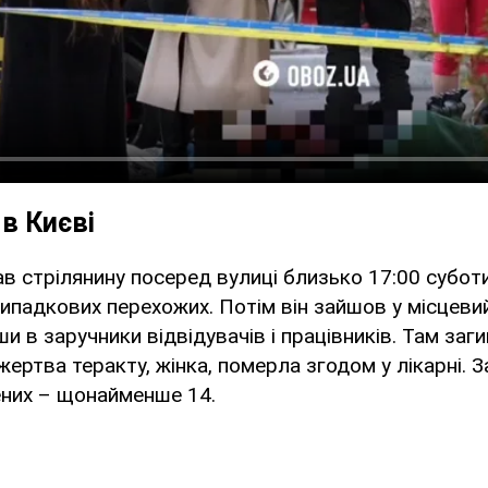
в Києві
в стрілянину посеред вулиці близько 17:00 субот
випадкових перехожих. Потім він зайшов у місцев
ши в заручники відвідувачів і працівників. Там заг
ертва теракту, жінка, померла згодом у лікарні. 
ених – щонайменше 14.