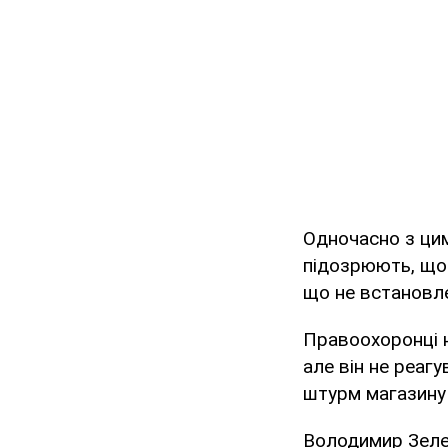
Одночасно з цим
підозрюють, що 
що не встановл
Правоохоронці 
але він не реаг
штурм магазину 
Володимир Зеле