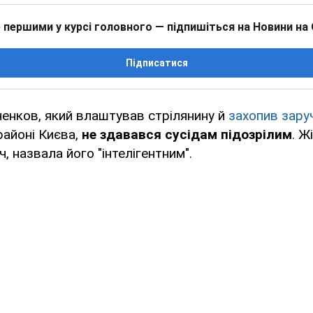
 першими у курсі головного — підпишіться на Новини на
Підписатися
енков, який влаштував стрілянину й
захопив зару
районі Києва,
не здавався сусідам підозрілим
. Ж
, назвала його "інтелігентним".