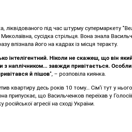
, ліквідованого під час штурму супермаркету "Ве
 Миколаївна, сусідка стрільця. Вона знала Васил
азу впізнала його на кадрах із місця теракту.
ько інтелігентний. Ніколи не скажеш, що він яки
 з наплічником... завжди привітається. Особл
привітався й пішов
", – розповіла киянка.
упив квартиру десь років 10 тому... Сім'ї тут у нього
она припускає, що Васильченков переїхав у Голосі
у російської агресії на сході України.