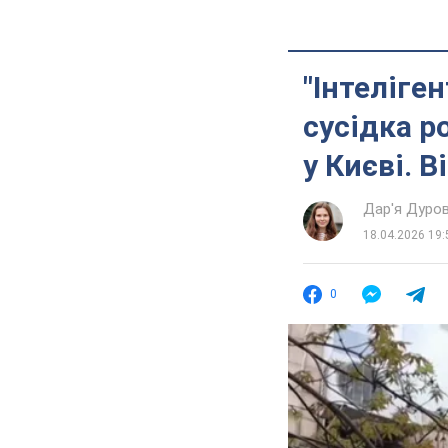
"Інтеліге
сусідка р
у Києві. В
Дар'я Дуро
18.04.2026 19:
0