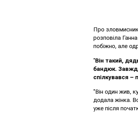
Про зловмисника
розповіла Ганна
побіжно, але одр
"
Він такий, дяд
бандюк. Завжди
спілкувався – 
"Він один жив, к
додала жінка. В
уже після початк