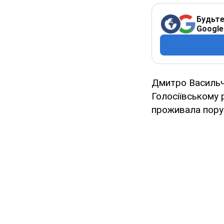
Будьте
Google
Дмитро Васильч
Голосіївському 
проживала поруч