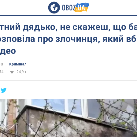
нтний дядько, не скажеш, що б
озповіла про злочинця, який в
ідео
ва
Кримінал
54
24,9 т.