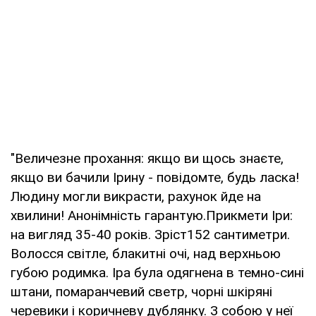
"Величезне прохання: якщо ви щось знаєте,
якщо ви бачили Ірину - повідомте, будь ласка!
Людину могли викрасти, рахунок йде на
хвилини! Анонімність гарантую.Прикмети Іри:
на вигляд 35-40 років. Зріст152 сантиметри.
Волосся світле, блакитні очі, над верхньою
губою родимка. Іра була одягнена в темно-сині
штани, помаранчевий светр, чорні шкіряні
черевики і коричневу дублянку. З собою у неї