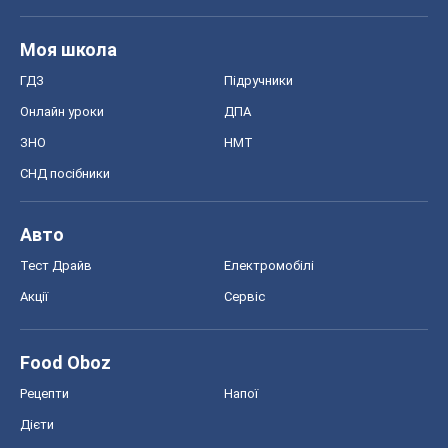
Моя школа
ГДЗ
Підручники
Онлайн уроки
ДПА
ЗНО
НМТ
СНД посібники
Авто
Тест Драйв
Електромобілі
Акції
Сервіс
Food Oboz
Рецепти
Напої
Дієти