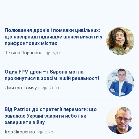
Полювання дронів і помилки цивільних:
що насправді підвищує шанси вижити у
прифронтових містах
Тетяна Чорновол
6,3 т.
Один FPV-дрон – і Європа могла
прокинутися в зовсім іншій реальності
Дмитро Томчук
21,0 т.
Від Patriot до стратегії перемоги: що
заважає Україні закрити небо і як
завершити війну
Ігор Яковенко
5,7 т.