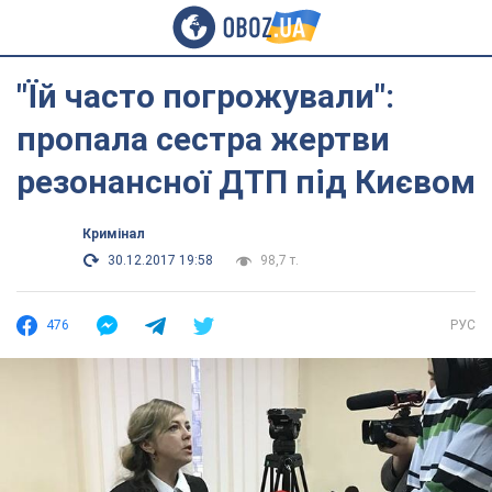
"Їй часто погрожували":
пропала сестра жертви
резонансної ДТП під Києвом
Кримінал
30.12.2017 19:58
98,7 т.
476
РУС