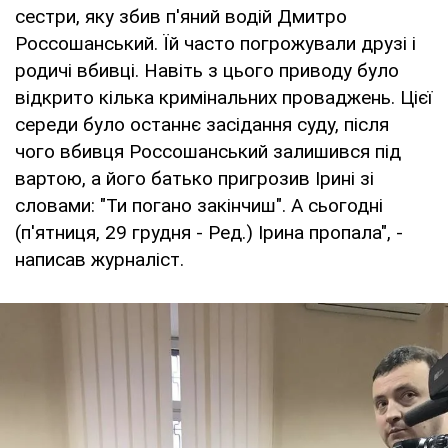
сестри, яку збив п'яний водій Дмитро
Россошанський. Їй часто погрожували друзі і
родичі вбивці. Навіть з цього приводу було
відкрито кілька кримінальних проваджень. Цієї
середи було останнє засідання суду, після
чого вбивця Россошанський залишився під
вартою, а його батько пригрозив Ірині зі
словами: "Ти погано закінчиш". А сьогодні
(п'ятниця, 29 грудня - Ред.) Ірина пропала", -
написав журналіст.