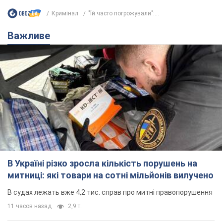
Кримінал
"Їй часто погрожували":...
Важливе
В Україні різко зросла кількість порушень на
митниці: які товари на сотні мільйонів вилучено
В судах лежать вже 4,2 тис. справ про митні правопорушення
11 часов назад
2,9 т.