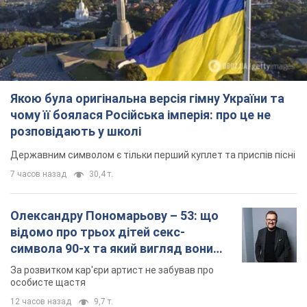
Якою була оригінальна версія гімну України та
чому її боялася Російська імперія: про це не
розповідають у школі
Державним символом є тільки перший куплет та приспів пісні
7 часов назад
30,4 т.
Олександру Пономарьову – 53: що
відомо про трьох дітей секс-
символа 90-х та який вигляд вони
мають
За розвитком кар'єри артист не забував про
особисте щастя
12 часов назад
9,7 т.