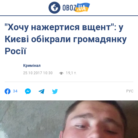
"Хочу нажертися вщент": у
Києві обікрали громадянку
Росії
Кримінал
25.10.2017 10:30
19,1 т.
34
РУС