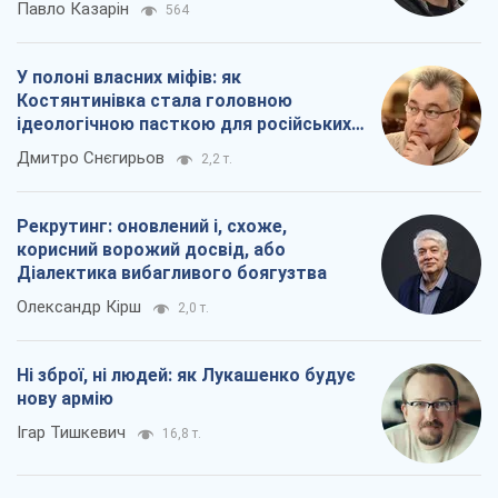
Павло Казарін
564
У полоні власних міфів: як
Костянтинівка стала головною
ідеологічною пасткою для російських
окупантів
Дмитро Снєгирьов
2,2 т.
Рекрутинг: оновлений і, схоже,
корисний ворожий досвід, або
Діалектика вибагливого боягузтва
Олександр Кірш
2,0 т.
Ні зброї, ні людей: як Лукашенко будує
нову армію
Ігар Тишкевич
16,8 т.