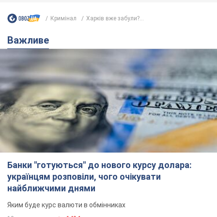
Не набридаємо! Тільки найважливіше - підписуйся на наш
Telegram-канал
Підписатись
Підписатись
Кримінал
Харків вже забули?...
Важливе