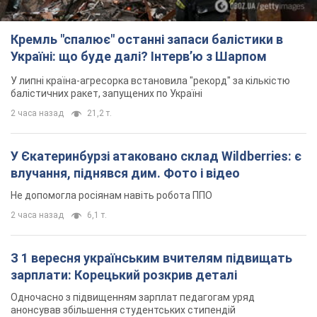
TOP NEWS
Кремль "спалює" останні запаси балістики в
Україні: що буде далі? Інтерв’ю з Шарпом
У липні країна-агресорка встановила "рекорд" за кількістю
балістичних ракет, запущених по Україні
2 часа назад
21,2 т.
У Єкатеринбурзі атаковано склад Wildberries: є