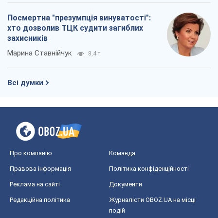
Два супертурніри Магучіх: спортивний
календар осені 2026 року
Олександр Липенко
8,9 т.
Ракетний щит і меч України: ставка на
виробництво власних ракет
Кирило Татарінов
3,7 т.
Посмертна "презумпція винуватості":
хто дозволив ТЦК судити загиблих
захисників
Марина Ставнійчук
8,4 т.
Всі думки