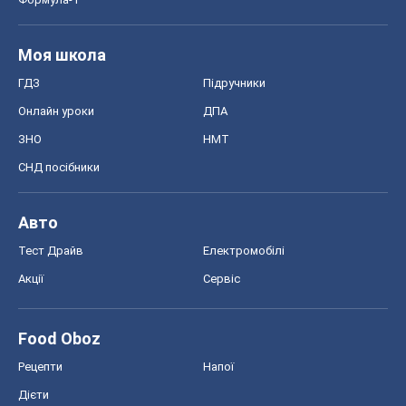
Київ
Харків
Запоріжжя
Дніпро
Черкаси
Спорт
Футбол
Баскетбол
Хокей
Бокс
Формула-1
Моя школа
ГДЗ
Підручники
Онлайн уроки
ДПА
ЗНО
НМТ
СНД посібники