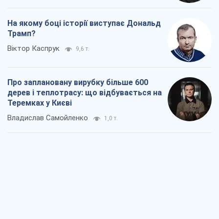
Rest
Думки
Кремль переносить війну в тил Європи:
під загрозою критична логістика
Віктор Ягун
11,4 т.
На якому боці історії виступає Дональд
Трамп?
Віктор Каспрук
9,6 т.
Про заплановану вирубку більше 600
дерев і теплотрасу: що відбувається на
Теремках у Києві