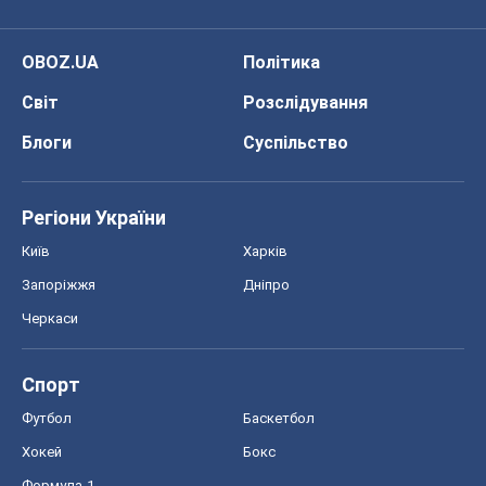
Про компанію
Команда
Правова інформація
Політика конфіденційності
Реклама на сайті
Документи
Редакційна політика
Журналісти OBOZ.UA на місці
подій
OBOZ.UA
Політика
Світ
Розслідування
Блоги
Суспільство
Регіони України