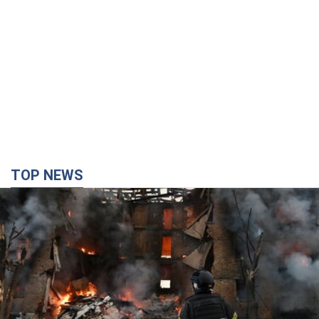
Найдорожчий футболіст "Динамо"
забив "Карабаху" вже на 10-й хвилині
матчу. Відео
Поєдинок відбувається в Польщі
6.08.2026 20:48
5,8 т.