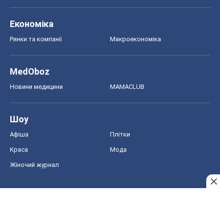
Авто
Тест Драйв
Електромобілі
Акції
Сервіс
Food Oboz
Рецепти
Напої
Дієти
Економіка
Ринки та компанії
Макроекономіка
MedOboz
Новини медицини
MAMACLUB