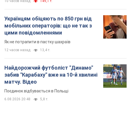
Банки "готуються" до нового курсу долара:
українцям розповіли, чого очікувати
найближчими днями
Яким буде курс валюти в обмінниках
10 часов назад
149,1 т.
Українцям обіцяють по 850 грн від
мобільних операторів: що не так з
цими повідомленнями
Як не потрапити в пастку шахраїв
12 часов назад
13,4 т.