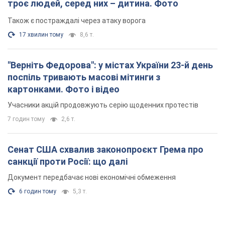
троє людей, серед них – дитина. Фото
Також є постраждалі через атаку ворога
17 хвилин тому
8,6 т.
"Верніть Федорова": у містах України 23-й день
поспіль тривають масові мітинги з
картонками. Фото і відео
Учасники акцій продовжують серію щоденних протестів
7 годин тому
2,6 т.
Сенат США схвалив законопроєкт Грема про
санкції проти Росії: що далі
Документ передбачає нові економічні обмеження
6 годин тому
5,3 т.