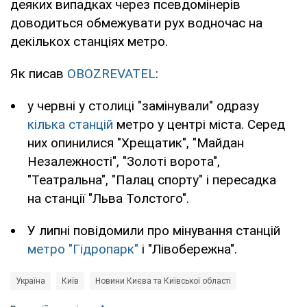
деяких випадках через псевдомінерів
доводиться обмежувати рух водночас на
декількох станціях метро.
Як писав
OBOZREVATEL
:
у червні у столиці "замінували" одразу
кілька станцій
метро у центрі міста. Серед
них опинилися "Хрещатик", "Майдан
Незалежності", "Золоті ворота",
"Театральна", "Палац спорту" і пересадка
на станції "Льва Толстого".
У липні повідомили про мінування станцій
метро "Гідропарк"
і "Лівобережна".
Україна
Київ
Новини Києва та Київської області