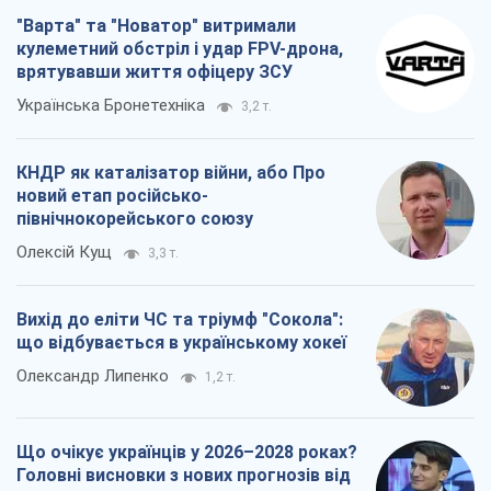
"Варта" та "Новатор" витримали
кулеметний обстріл і удар FPV-дрона,
врятувавши життя офіцеру ЗСУ
Українська Бронетехніка
3,2 т.
КНДР як каталізатор війни, або Про
новий етап російсько-
північнокорейського союзу
Олексій Кущ
3,3 т.
Вихід до еліти ЧС та тріумф "Сокола":
що відбувається в українському хокеї
Олександр Липенко
1,2 т.
Що очікує українців у 2026–2028 роках?
Головні висновки з нових прогнозів від