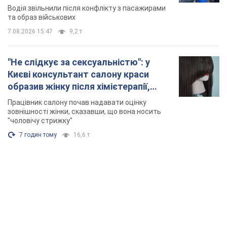
Відео
Водія звільнили після конфлікту з пасажирами
та образ військових
7.08.2026 15:47
9,2 т.
"Не слідкує за сексуальністю": у
Києві консультант салону краси
образив жінку після хімієтерапії,
розгорівся скандал. Фото
Працівник салону почав надавати оцінку
зовнішності жінки, сказавши, що вона носить
"чоловічу стрижку"
7 годин тому
16,6 т.