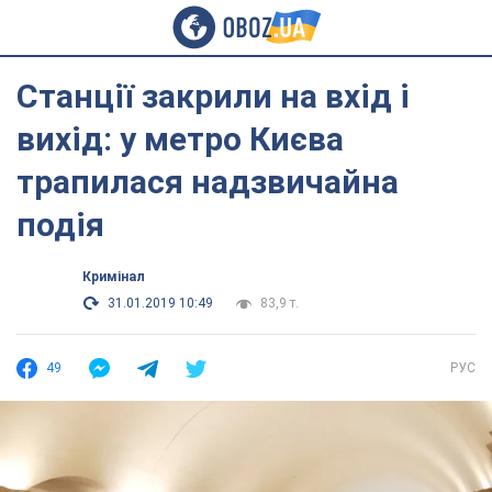
Станції закрили на вхід і
вихід: у метро Києва
трапилася надзвичайна
подія
Кримінал
31.01.2019 10:49
83,9 т.
49
РУС