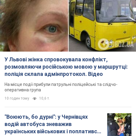
У Львові жінка спровокувала конфлікт,
розмовляючи російською мовою у маршрутці:
поліція склала адмінпротокол. Відео
На місце події прибули патрульні поліцейські та слідчо-
оперативна група
10 годин тому
10,6 т.
"Воюють, бо дурні": у Чернівцях
водій автобуса зневажив
українських військових і поплатився.