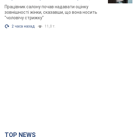
розгорівся скандал. Фото
Працівник салону почав надавати оцінку
зовнішності жінки, сказавши, що вона носить
"чоловічу стрижку"
2 часа назад
11,0 т.
TOP NEWS