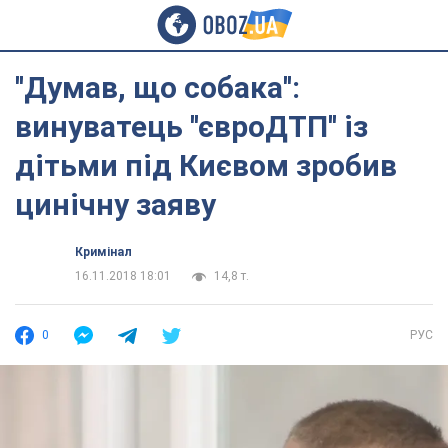
''Думав, що собака'':
винуватець ''євроДТП'' із
дітьми під Києвом зробив
цинічну заяву
Кримінал
16.11.2018 18:01
14,8 т.
0
РУС