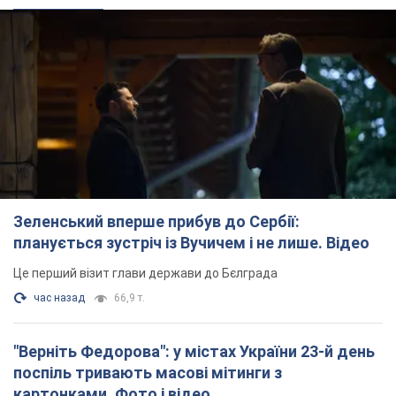
Зеленський вперше прибув до Сербії:
планується зустріч із Вучичем і не лише. Відео
Це перший візит глави держави до Бєлграда
час назад
66,9 т.
"Верніть Федорова": у містах України 23-й день
поспіль тривають масові мітинги з
картонками. Фото і відео