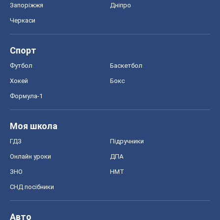
Запоріжжя
Дніпро
Черкаси
Спорт
Футбол
Баскетбол
Хокей
Бокс
Формула-1
Моя школа
ГДЗ
Підручники
Онлайн уроки
ДПА
ЗНО
НМТ
СНД посібники
Авто