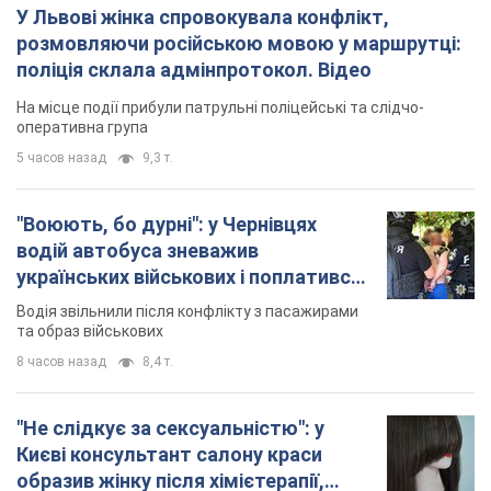
У Львові жінка спровокувала конфлікт,
розмовляючи російською мовою у маршрутці:
поліція склала адмінпротокол. Відео
На місце події прибули патрульні поліцейські та слідчо-
оперативна група
5 часов назад
9,3 т.
"Воюють, бо дурні": у Чернівцях
водій автобуса зневажив
українських військових і поплатився.
Відео
Водія звільнили після конфлікту з пасажирами
та образ військових
8 часов назад
8,4 т.
"Не слідкує за сексуальністю": у
Києві консультант салону краси
образив жінку після хімієтерапії,