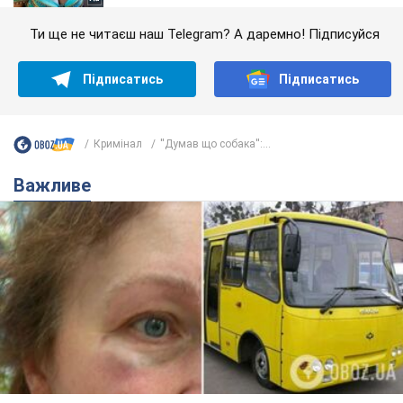
Ти ще не читаєш наш Telegram? А даремно! Підписуйся
Підписатись
Підписатись
Кримінал
''Думав що собака'':...
Важливе