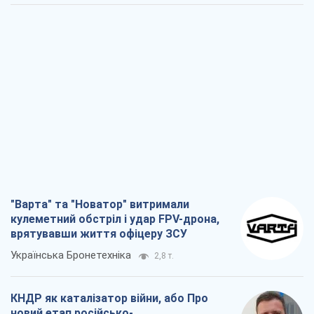
"Варта" та "Новатор" витримали
кулеметний обстріл і удар FPV-дрона,
врятувавши життя офіцеру ЗСУ
Українська Бронетехніка
2,8 т.
КНДР як каталізатор війни, або Про
новий етап російсько-