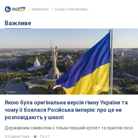
Кримінал
Сидів у багажнику ...
Важливе
Якою була оригінальна версія гімну України та
чому її боялася Російська імперія: про це не
розповідають у школі
Державним символом є тільки перший куплет та приспів пісні
4 години тому
15,4 т.