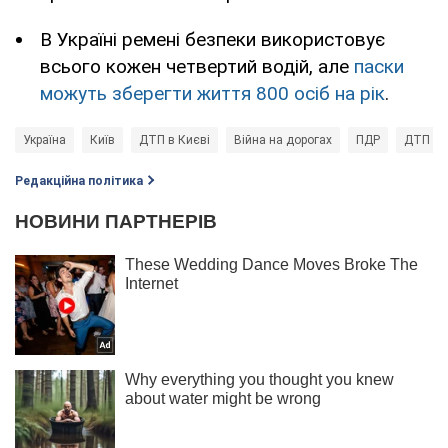
В Україні ремені безпеки використовує
всього кожен четвертий водій, але
паски
можуть зберегти життя 800 осіб на рік
.
Україна
Київ
ДТП в Києві
Війна на дорогах
ПДР
ДТП в 
Редакційна політика