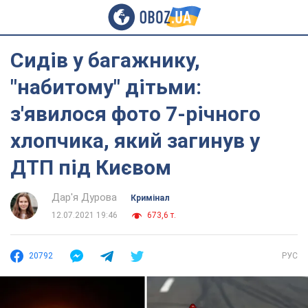
Сидів у багажнику,
"набитому" дітьми:
з'явилося фото 7-річного
хлопчика, який загинув у
ДТП під Києвом
Дар'я Дурова
Кримінал
12.07.2021 19:46
673,6 т.
20792
РУС