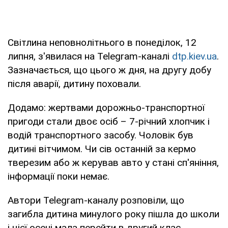
Світлина неповнолітнього в понеділок, 12
липня, з'явилася на Telegram-каналі
dtp.kiev.ua
.
Зазначається, що цього ж дня, на другу добу
після аварії, дитину поховали.
Додамо: жертвами дорожньо-транспортної
пригоди стали двоє осіб – 7-річний хлопчик і
водій транспортного засобу. Чоловік був
дитині вітчимом. Чи сів останній за кермо
тверезим або ж керував авто у стані сп'яніння,
інформації поки немає.
Автори Telegram-каналу розповіли, що
загибла дитина минулого року пішла до школи
і цієї осені мала перейти в другий клас.