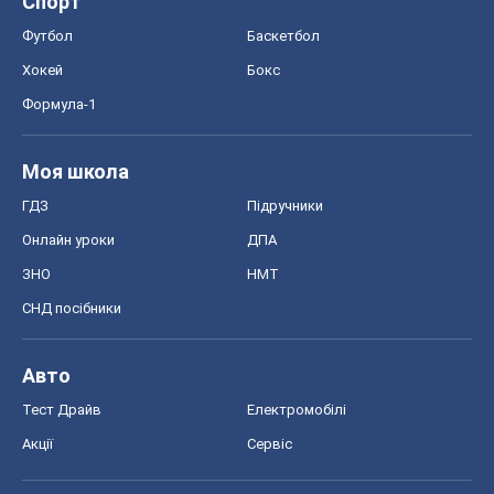
Спорт
Футбол
Баскетбол
Хокей
Бокс
Формула-1
Моя школа
ГДЗ
Підручники
Онлайн уроки
ДПА
ЗНО
НМТ
СНД посібники
Авто
Тест Драйв
Електромобілі
Акції
Сервіс