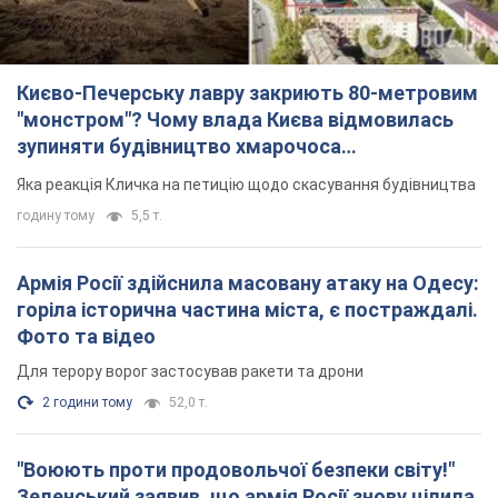
Києво-Печерську лавру закриють 80-метровим
"монстром"? Чому влада Києва відмовилась
зупиняти будівництво хмарочоса
"московського вірянина"
Яка реакція Кличка на петицію щодо скасування будівництва
годину тому
5,5 т.
Армія Росії здійснила масовану атаку на Одесу:
горіла історична частина міста, є постраждалі.
Фото та відео
Для терору ворог застосував ракети та дрони
2 години тому
52,0 т.
"Воюють проти продовольчої безпеки світу!"
Зеленський заявив, що армія Росії знову цілила