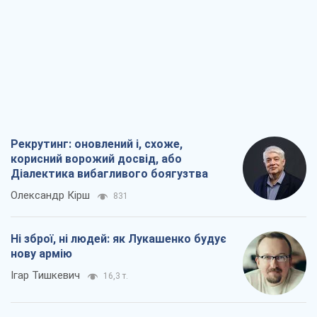
Рекрутинг: оновлений і, схоже,
корисний ворожий досвід, або
Діалектика вибагливого боягузтва
Олександр Кірш
831
Ні зброї, ні людей: як Лукашенко будує
нову армію
Ігар Тишкевич
16,3 т.