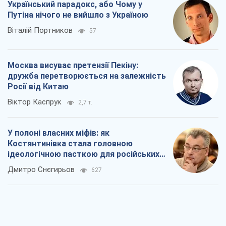
Український парадокс, або Чому у
Путіна нічого не вийшло з Україною
Віталій Портников
57
Москва висуває претензії Пекіну:
дружба перетворюється на залежність
Росії від Китаю
Віктор Каспрук
2,7 т.
У полоні власних міфів: як
Костянтинівка стала головною
ідеологічною пасткою для російських
окупантів
Дмитро Снєгирьов
627