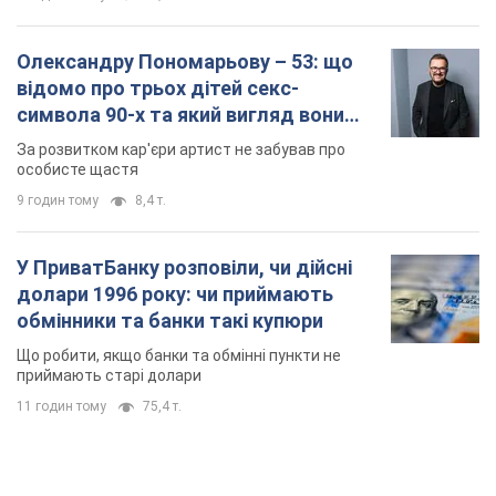
Олександру Пономарьову – 53: що
відомо про трьох дітей секс-
символа 90-х та який вигляд вони
мають
За розвитком кар'єри артист не забував про
особисте щастя
9 годин тому
8,4 т.
У ПриватБанку розповіли, чи дійсні
долари 1996 року: чи приймають
обмінники та банки такі купюри
Що робити, якщо банки та обмінні пункти не
приймають старі долари
11 годин тому
75,4 т.