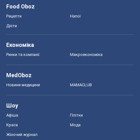
Food Oboz
Рецепти
Напої
Дієти
Економіка
Ринки та компанії
Макроекономіка
MedOboz
Новини медицини
MAMACLUB
Шоу
Афіша
Плітки
Краса
Мода
Жіночий журнал