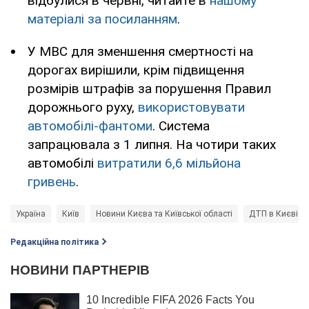
відбулися в червні, читайте в
нашому
матеріалі за посиланням
.
У МВС для зменшення смертності на
дорогах вирішили, крім підвищення
розмірів штрафів за порушення Правил
дорожнього руху,
використовувати
автомобілі-фантоми
. Система
запрацювала з 1 липня. На чотири таких
автомобілі
витратили 6,6 мільйона
гривень
.
Україна
Київ
Новини Києва та Київської області
ДТП в Києві
Редакційна політика