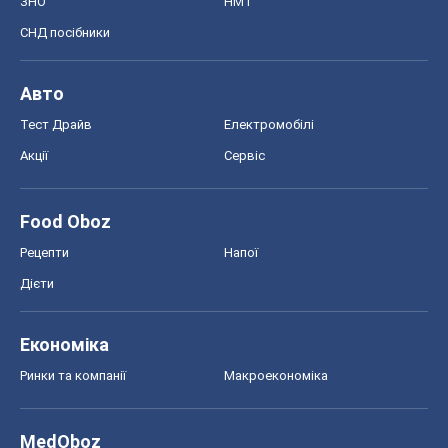
ЗНО
НМТ
СНД посібники
Авто
Тест Драйв
Електромобілі
Акції
Сервіс
Food Oboz
Рецепти
Напої
Дієти
Економіка
Ринки та компанії
Макроекономіка
MedOboz