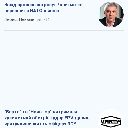
Захід проспав загрозу: Росія може
перевірити НАТО війною
Леонід Невзлін
465
"Варта" та "Новатор" витримали
кулеметний обстріл і удар FPV-дрона,
врятувавши життя офіцеру ЗСУ