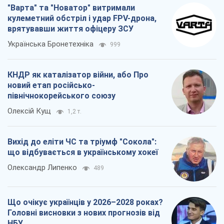
"Варта" та "Новатор" витримали
кулеметний обстріл і удар FPV-дрона,
врятувавши життя офіцеру ЗСУ
Українська Бронетехніка
999
КНДР як каталізатор війни, або Про
новий етап російсько-
північнокорейського союзу
Олексій Кущ
1,2 т.
Вихід до еліти ЧС та тріумф "Сокола":
що відбувається в українському хокеї
Олександр Липенко
489
Що очікує українців у 2026–2028 роках?
Головні висновки з нових прогнозів від
НБУ