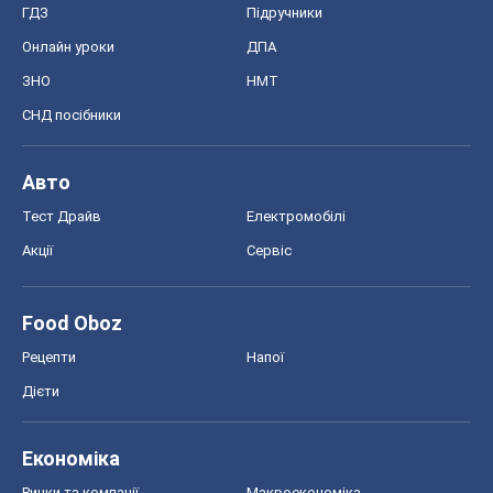
ГДЗ
Підручники
Онлайн уроки
ДПА
ЗНО
НМТ
СНД посібники
Авто
Тест Драйв
Електромобілі
Акції
Сервіс
Food Oboz
Рецепти
Напої
Дієти
Економіка
Ринки та компанії
Макроекономіка