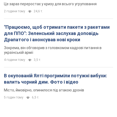
Це зараз переростає у кризу для всього угруповання
2 години тому
24,6 т.
"Працюємо, щоб отримати пакети з ракетами
для ППО": Зеленський заслухав доповідь
Драпатого і анонсував нові кроки
Зокрема, він обговорив з головкомом кадрові питання в
українській армії
4 години тому
3,5 т.
В окупованій Ялті прогриміли потужні вибухи:
валить чорний дим. Фото і відео
Місто, ймовірно, опинилося під атакою дронів
5 годин тому
6,5 т.