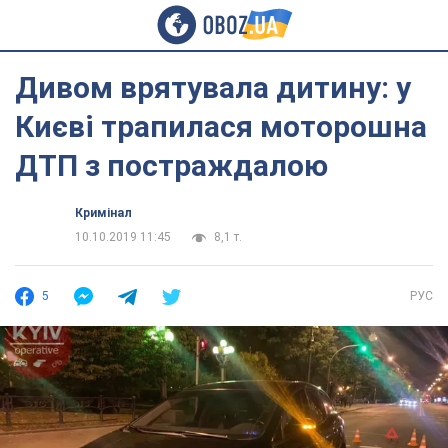
Дивом врятувала дитину: у
Києві трапилася моторошна
ДТП з постраждалою
Кримінал
10.10.2019 11:45
8,1 т.
5
РУС