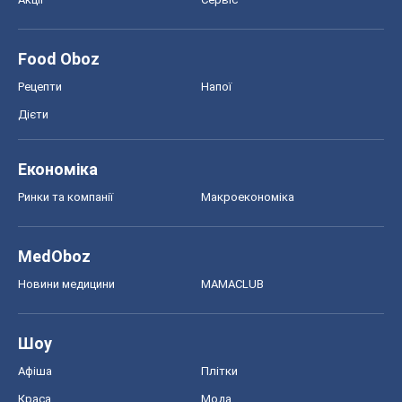
Food Oboz
Рецепти
Напої
Дієти
Економіка
Ринки та компанії
Макроекономіка
MedOboz
Новини медицини
MAMACLUB
Шоу
Афіша
Плітки
Краса
Мода