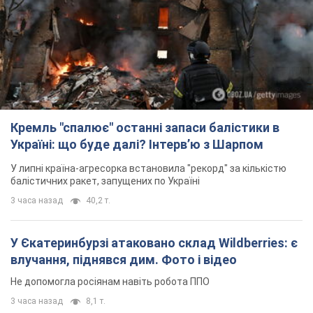
Кремль "спалює" останні запаси балістики в
Україні: що буде далі? Інтерв’ю з Шарпом
У липні країна-агресорка встановила "рекорд" за кількістю
балістичних ракет, запущених по Україні
3 часа назад
40,2 т.
У Єкатеринбурзі атаковано склад Wildberries: є
влучання, піднявся дим. Фото і відео
Не допомогла росіянам навіть робота ППО
3 часа назад
8,1 т.