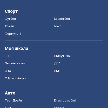
Спорт
Футбол
Баскетбол
Хокей
Бокс
Формула-1
Моя школа
ГДЗ
Підручники
Онлайн уроки
ДПА
ЗНО
НМТ
СНД посібники
Авто
Тест Драйв
Електромобілі
Акції
Сервіс