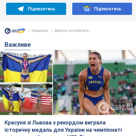
Красуня зі Львова з рекордом виграла
історичну медаль для України на чемпіонаті
світу з легкої атлетики U20. Відео
Наша співвітчизниця блискуче виступила в Орегоні
9.08.2026 09:32
67,5 т.
Брітні Спірс зізналася в уколах краси
і показала наслідки невдалої
косметології: ходила так майже