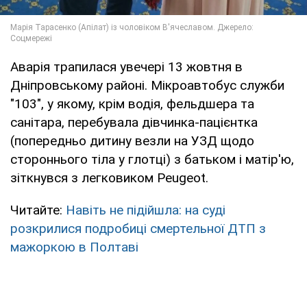
Аварія трапилася увечері 13 жовтня в
Дніпровському районі. Мікроавтобус служби
"103", у якому, крім водія, фельдшера та
санітара, перебувала дівчинка-пацієнтка
(попередньо дитину везли на УЗД щодо
стороннього тіла у глотці) з батьком і матір'ю,
зіткнувся з легковиком Peugeot.
Читайте:
Навіть не підійшла: на суді
розкрилися подробиці смертельної ДТП з
мажоркою в Полтаві