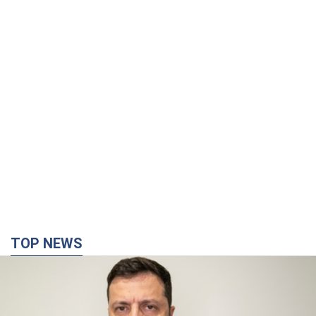
TOP NEWS
"Війна буде все більш відчутною в Росії":
Зеленський про наслідки нових ударів по