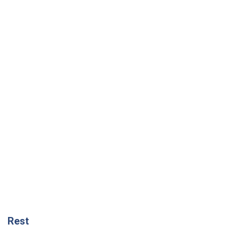
Rest
Думки
Український парадокс, або Чому у
Путіна нічого не вийшло з Україною
Віталій Портников
17,6 т.