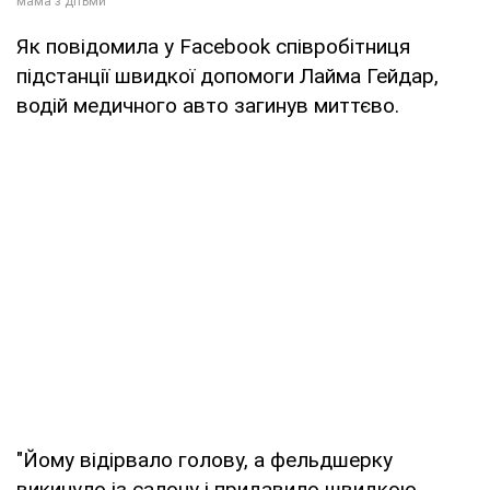
Як повідомила у Facebook співробітниця
підстанції швидкої допомоги Лайма Гейдар,
водій медичного авто загинув миттєво.
"Йому відірвало голову, а фельдшерку
викинуло із салону і придавило швидкою.