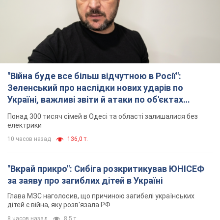
Україні, важливі звіти й атаки по об'єктах
ворога. Відео
Понад 300 тисяч сімей в Одесі та області залишалися без
електрики
10 часов назад
136,0 т.
"Вкрай прикро": Сибіга розкритикував ЮНІСЕФ
за заяву про загиблих дітей в Україні
Глава МЗС наголосив, що причиною загибелі українських
дітей є війна, яку розв'язала РФ
8 часов назад
8,5 т.
"Суттєві руйнування": Росія завдала
масованого удару по видобувних активах і
буровому майданчику "Укрнафти"
Проти видобувної інфраструктури ворог застосував десятки
БПЛА
9 часов назад
7,1 т.