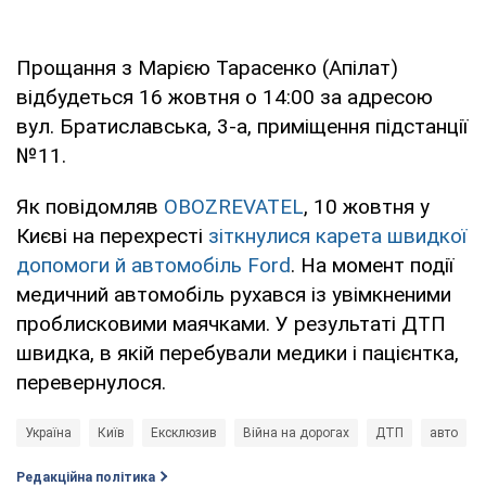
Прощання з Марією Тарасенко (Апілат)
відбудеться 16 жовтня о 14:00 за адресою
вул. Братиславська, 3-а, приміщення підстанції
№11.
Як повідомляв
OBOZREVATEL
, 10 жовтня у
Києві на перехресті
зіткнулися карета швидкої
допомоги й автомобіль Ford
. На момент події
медичний автомобіль рухався із увімкненими
проблисковими маячками. У результаті ДТП
швидка, в якій перебували медики і пацієнтка,
перевернулося.
Україна
Київ
Ексклюзив
Війна на дорогах
ДТП
авто
Редакційна політика