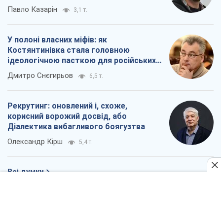
Рекрутинг: оновлений і, схоже,
корисний ворожий досвід, або
Діалектика вибагливого боягузтва
Олександр Кірш
5,4 т.
Всі думки
Про компанію
Команда
Правова інформація
Політика конфіденційності
Реклама на сайті
Документи
Редакційна політика
Журналісти OBOZ.UA на місці
подій