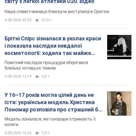
місяць
Помітний наслідок процедури зберігався
близько чотирьох тижнів
9.08.2026 13:19
3,5 т.
У 16–17 років могла цілий день не
їсти: українська модель Христина
Пономар розповіла про страшний бік
модельної кар’єри
Модель зізналася, які гонорари отримують її
колеги
9.08.2026 16:25
7,5 т.