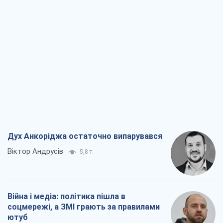
Дух Анкоріджа остаточно випарувався
Віктор Андрусів
5,8 т.
Війна і медіа: політика пішла в
соцмережі, а ЗМІ грають за правилами
ютуб
Павло Казарін
3,1 т.
У полоні власних міфів: як
Костянтинівка стала головною
ідеологічною пасткою для російських
окупантів
Дмитро Снєгирьов
6,5 т.