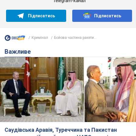
Telegram-канал
Підписатись
Підписатись
Кримінал
Бойова частина ракети...
Важливе
Саудівська Аравія, Туреччина та Пакистан