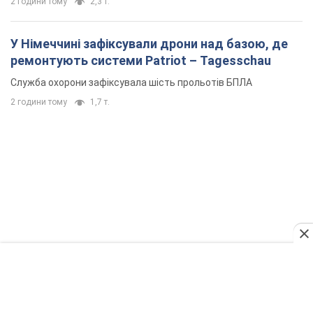
2 години тому
2,3 т.
У Німеччині зафіксували дрони над базою, де
ремонтують системи Patriot – Tagesschau
Служба охорони зафіксувала шість прольотів БПЛА
2 години тому
1,7 т.