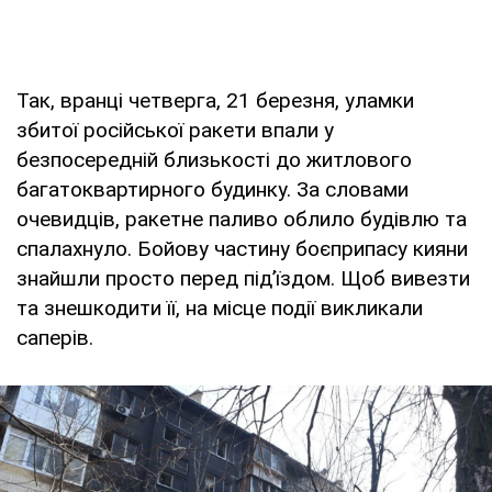
Так, вранці четверга, 21 березня, уламки
збитої російської ракети впали у
безпосередній близькості до житлового
багатоквартирного будинку. За словами
очевидців, ракетне паливо облило будівлю та
спалахнуло. Бойову частину боєприпасу кияни
знайшли просто перед під’їздом. Щоб вивезти
та знешкодити її, на місце події викликали
саперів.