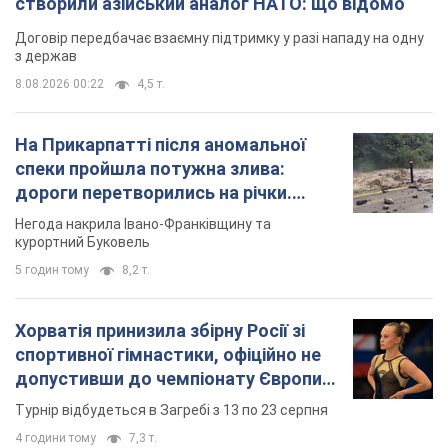
створили азійський аналог НАТО: що відомо
Договір передбачає взаємну підтримку у разі нападу на одну
з держав
8.08.2026 00:22
4,5 т.
На Прикарпатті після аномальної
спеки пройшла потужна злива:
дороги перетворились на річки.
Відео
Негода накрила Івано-Франківщину та
курортний Буковель
5 годин тому
8,2 т.
Хорватія принизила збірну Росії зі
спортивної гімнастики, офіційно не
допустивши до чемпіонату Європи
основних спортсменів
Турнір відбудеться в Загребі з 13 по 23 серпня
4 години тому
7,3 т.