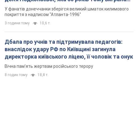
"золото" Олімпіади
У фанатів донеччанки зберігся великий шматок килимового
покриття з надписом "Атланта-1996"
3 години тому
10,6 т.
Дбала про учнів та підтримувала педагогів:
внаслідок удару РФ по Київщині загинула
директорка київського ліцею, її чоловік та онук
Вічна пам'ять жертвам російського терору
8 годин тому
18,8 т.