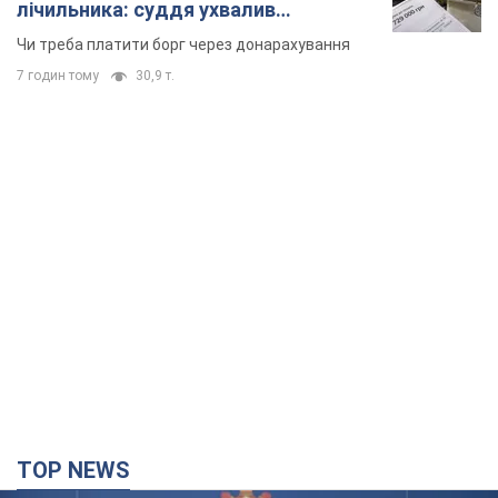
лічильника: суддя ухвалив
неочікуване рішення
Чи треба платити борг через донарахування
7 годин тому
30,9 т.
TOP NEWS