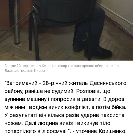
"Затриманий - 28-річний житель Деснянського
району, раніше не судимий. Розповів, що
зупинив машину і попросив відвезти. В дорозі
між ним і водієм виник конфлікт, а потім бійка.
У результаті він кілька разів ударив таксиста
ножем. Далі людина вивіз і викинув тіло
потерпілого в лісосмузі ", - уточнив Крищенко.