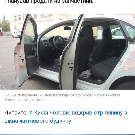
планував продати на запчастини.
Читайте:
У Києві чоловік відкрив стрілянину з
вікна житлового будинку