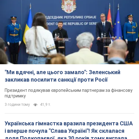
"Ми вдячні, але цього замало": Зеленський
закликав посилити санкції проти Росії
Президент подякував європейським партнерам за фінансову
підтримку
3 години тому
41,9 т.
Українська гімнастка вразила президента США
і вперше почула "Слава Україні"! Як склалася
доля Подкопаєвої, яка 30 років тому виграла