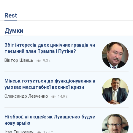
Rest
Думки
Збіг інтересів двох цинічних гравців чи
таємний план Трампа і Путіна?
Віктор Швець
9,3 т.
Мінськ готується до функціонування в
умовах масштабної воєнної кризи
Олександр Левченко
14,9 т.
Ні зброї, ні людей: як Лукашенко будує
нову армію
Ігар Тишкевич
12,6 т.