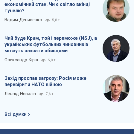
економічний стан. Чи є світло вкінці
тунелю?
Вадим Денисенко
5,8 т.
Чий буде Крим, той і переможе (NSJ), а
українських футбольних чиновників
можуть назвати вбивцями
Олександр Кірш
5,8 т.
Захід проспав загрозу: Росія може
перевірити НАТО війною
Леонід Невзлін
7,6 т.
Всі думки