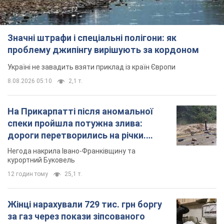
Значні штрафи і спеціальні полігони: як
проблему джипінгу вирішують за кордоном
Україні не завадить взяти приклад із країн Європи
8.08.2026 05:10
2,1 т.
На Прикарпатті після аномальної
спеки пройшла потужна злива:
дороги перетворились на річки.
Відео
Негода накрила Івано-Франківщину та
курортний Буковель
12 годин тому
25,1 т.
Жінці нарахували 729 тис. грн боргу
за газ через покази зіпсованого