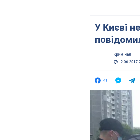
У Києві н
повідоми
Кримінал
2.06.2017 
41