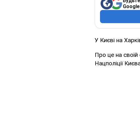
Будьте
Google
У Києві на Харк
Про це на своїй
Нацполіції Києв