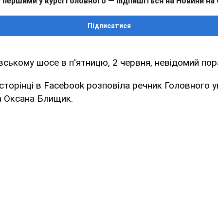
 першими у курсі головного — підпишіться на Новини на
Підписатися
івському шосе в п'ятницю, 2 червня, невідомий пор
 сторінці в Facebook розповіла речник Головного 
а Оксана Блищик.