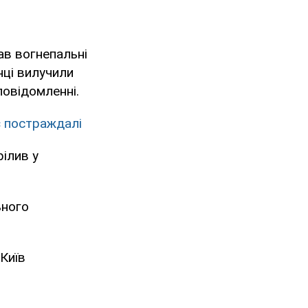
ав вогнепальні
нці вилучили
повідомленні.
є постраждалі
ілив у
ьного
 Київ