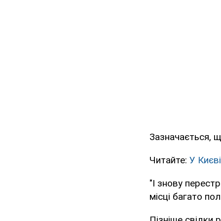
Зазначається, що
Читайте:
У Києв
"І знову перестрі
місці багато пол
Пізніше свідки 