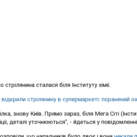
 стрілянина сталася біля Інституту хімії.
і відкрили стрілянину в супермаркеті: поранений 
лка, знову Київ. Прямо зараз, біля Мега Сіті (Інстит
іції, деталі уточнюються", - йдеться у повідомленні
розповіли, що нападників було двоє і вони
чекали 