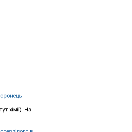
охоронець
ут хімії). На
.
потерпілого в