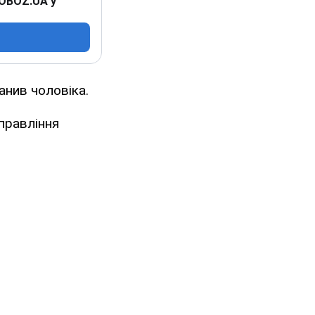
 OBOZ.UA у
анив чоловіка.
управління