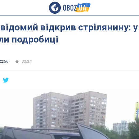
евідомий відкрив стрілянину: у 
ли подробиці
22:56
33,3 т.