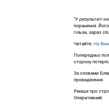
"У результаті к
поранення. Його
гільзи, зараз сп
Читайте:
На Він
Попередньо полі
сторону потерпіл
За словами Блищ
провадження.
Раніше про стрі
Оперативний.