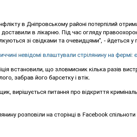
онфлікту в Дніпровському районі потерпілий отрим
 доставили в лікарню. Під час огляду правоохоро
ілкуються зі свідками та очевидцями", - йдеться у 
ниччині невідомі влаштували стрілянину на фермі: 
ція встановили, що зловмисник кілька разів вистр
ого, забрав його барсетку і втік.
ик, вирішується питання про відкриття кримінал
лянину розповіли на сторінці в Facebook спільноти