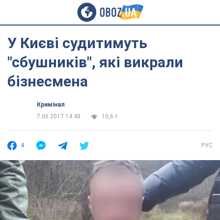
У Києві судитимуть
"сбушників", які викрали
бізнесмена
Кримінал
7.06.2017 14:48
10,6 т.
4
РУС