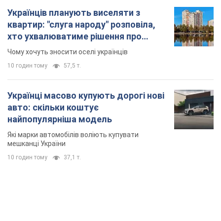
Українців планують виселяти з
квартир: "слуга народу" розповіла,
хто ухвалюватиме рішення про
знесення будинків
Чому хочуть зносити оселі українців
10 годин тому
57,5 т.
Українці масово купують дорогі нові
авто: скільки коштує
найпопулярніша модель
Які марки автомобілів воліють купувати
мешканці України
10 годин тому
37,1 т.