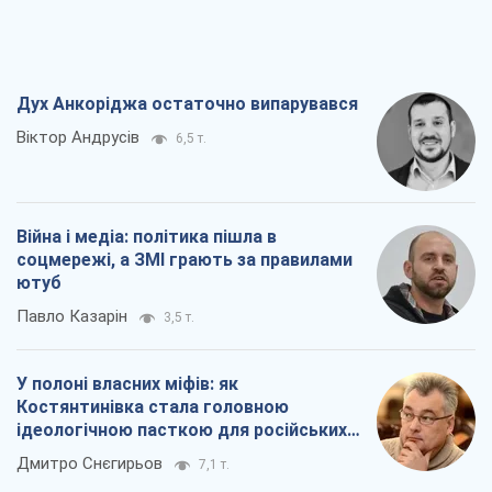
Дух Анкоріджа остаточно випарувався
Віктор Андрусів
6,5 т.
Війна і медіа: політика пішла в
соцмережі, а ЗМІ грають за правилами
ютуб
Павло Казарін
3,5 т.
У полоні власних міфів: як
Костянтинівка стала головною
ідеологічною пасткою для російських
окупантів
Дмитро Снєгирьов
7,1 т.