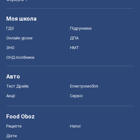
Моя школа
ГДЗ
Підручники
Онлайн уроки
ДПА
ЗНО
НМТ
СНД посібники
Авто
Тест Драйв
Електромобілі
Акції
Сервіс
Food Oboz
Рецепти
Напої
Дієти