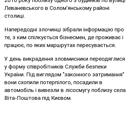
2016 року поблизу одного з будинків по вулиці
Леваневського в Солом'янському районі
столиці.
Напередодні злочинці зібрали інформацію про
те, з ким спілкується бізнесмен, де проживає і
працює, по яких маршрутах пересувається.
У день викрадення зловмисники переодяглися
у форму співробітників Служби безпеки
України. Під виглядом "законного затримання"
вони схопили потерпілого, посадили в
автомобіль і вивезли в лісосмугу поблизу села
Віта-Поштова під Києвом.