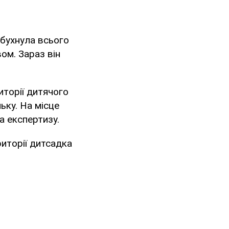
ибухнула всього
ом. Зараз він
иторії дитячого
льку. На місце
а експертизу.
риторії дитсадка