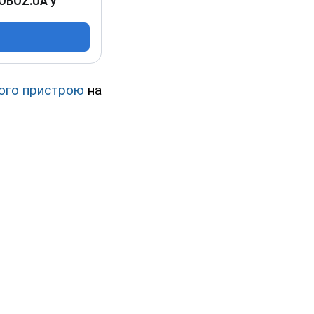
 OBOZ.UA у
ого пристрою
на