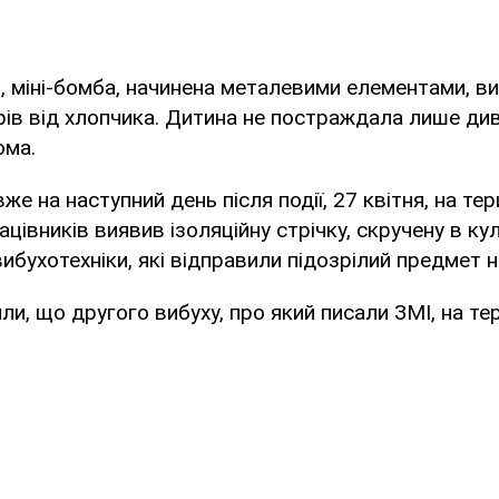
, міні-бомба, начинена металевими елементами, в
рів від хлопчика. Дитина не постраждала лише див
ома.
е на наступний день після події, 27 квітня, на тер
ацівників виявив ізоляційну стрічку, скручену в ку
вибухотехніки, які відправили підозрілий предмет н
или, що другого вибуху, про який писали ЗМІ, на те