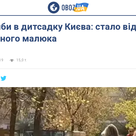
би в дитсадку Києва: стало ві
чного малюка
19
15,0 т.