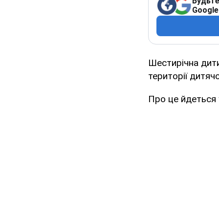
Будьте
Google
Шестирічна дит
території дитяч
Про це йдеться 