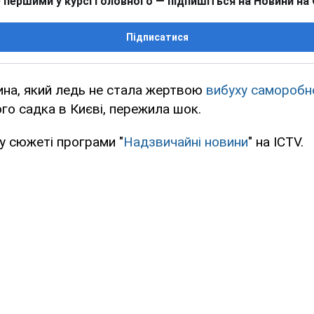
 першими у курсі головного — підпишіться на Новини на
Підписатися
ина, який ледь не стала жертвою
вибуху саморобн
ого садка в Києві, пережила шок.
у сюжеті програми "
Надзвичайні новини
" на ICTV.