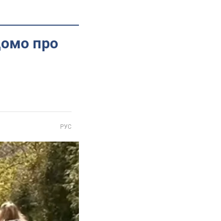
домо про
РУС