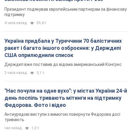
Президент подякував європейським партнерам за фінансову
підтримку
4 часа назад
59,4 т.
Україна придбала у Туреччини 70 балістичних
ракет і багато іншого озброєння: у Держдепі
США оприлюднили список
Держдеп вже поставив до відома американський Конгрес
2 часа назад
3,1 т.
"Нас почули на одне вухо": у містах України 24-й
день поспіль тривають мітинги на підтримку
Федорова. Фото і відео
Антиурядові виступи з вимогою повернути Федорова досі
тривають
час назад
1,5 т.