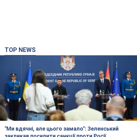
TOP NEWS
"Ми вдячні, але цього замало": Зеленський
закликав посилити санкції проти Росії