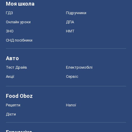
Моя школа
ГДЗ
Підручники
Онлайн уроки
ДПА
ЗНО
НМТ
СНД посібники
Авто
Тест Драйв
Електромобілі
Акції
Сервіс
Food Oboz
Рецепти
Напої
Дієти