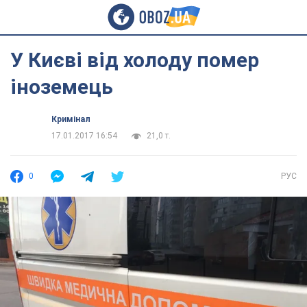
У Києві від холоду помер
іноземець
Кримінал
17.01.2017 16:54
21,0 т.
0
РУС