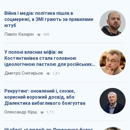
Війна і медіа: політика пішла в
соцмережі, а ЗМІ грають за правилами
ютуб
Павло Казарін
300
У полоні власних міфів: як
Костянтинівка стала головною
ідеологічною пасткою для російських
окупантів
Дмитро Снєгирьов
1,8 т.
Рекрутинг: оновлений і, схоже,
корисний ворожий досвід, або
Діалектика вибагливого боягузтва
Олександр Кірш
1,7 т.
Ні зброї, ні людей: як Лукашенко будує