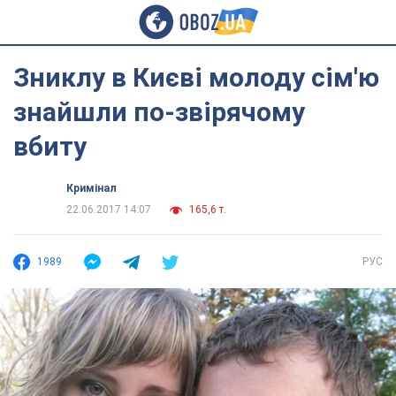
Зниклу в Києві молоду сім'ю
знайшли по-звірячому
вбиту
Кримінал
22.06.2017 14:07
165,6 т.
1989
РУС