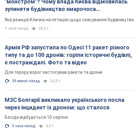
"монстром"? Чому влада Києва відмовилась
зупиняти будівництво хмарочоса
"московського вірянина"
Яка реакція Кличка на петицію щодо скасування будівництва
3 часа назад
30,5 т.
Армія РФ запустила по Одесі 11 ракет різного
типу та до 100 дронів: горіли історичні будівлі,
є постраждалі. Фото та відео
Для терору ворог застосував ракети та дрони
39 минут назад
54,3 т.
МЗС Болгарії викликало українського посла
через інцидент із дроном: що сталося
Бесіда відбудеться 10 серпня
3 часа назад
4,9 т.