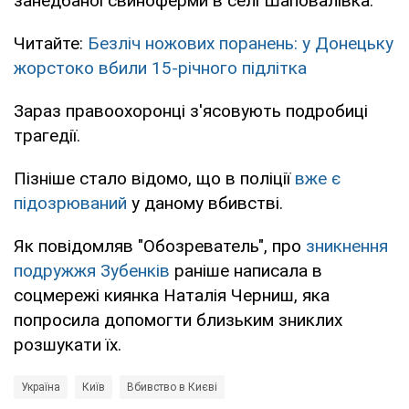
занедбаної свиноферми в селі Шаповалівка.
Читайте:
Безліч ножових поранень: у Донецьку
жорстоко вбили 15-річного підлітка
Зараз правоохоронці з'ясовують подробиці
трагедії.
Пізніше стало відомо, що в поліції
вже є
підозрюваний
у даному вбивстві.
Як повідомляв "Обозреватель", про
зникнення
подружжя Зубенків
раніше написала в
соцмережі киянка Наталія Черниш, яка
попросила допомогти близьким зниклих
розшукати їх.
Україна
Київ
Вбивство в Києві