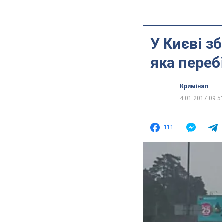
У Києві з
яка переб
Кримінал
4.01.2017 09:5
111