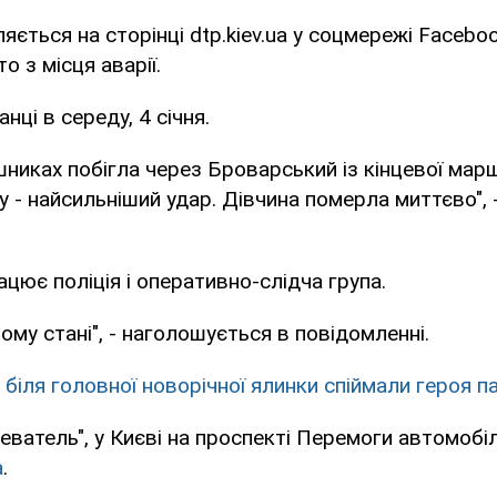
яється на сторінці dtp.kiev.ua у соцмережі Faceboo
о з місця аварії.
ці в середу, 4 січня.
шниках побігла через Броварський із кінцевої мар
 - найсильніший удар. Дівчина померла миттєво", 
рацює поліція і оперативно-слідча група.
ому стані", - наголошується в повідомленні.
і біля головної новорічної ялинки спіймали героя 
еватель", у Києві на проспекті Перемоги автомобі
а
.