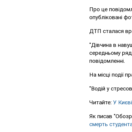
Про це повідомл
опубліковані фот
ДТП сталася вран
"Дівчина в наву
середньому ряду
повідомленні.
На місці події п
"Водій у стресов
Читайте:
У Києв
Як писав "Обозр
смерть студент