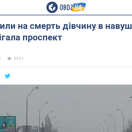
били на смерть дівчину в наву
ігала проспект
1
57,0 т.