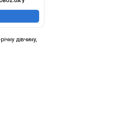
 OBOZ.UA у
річну дівчину,