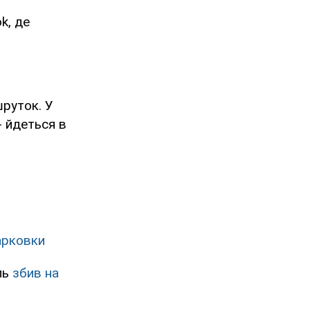
k, де
шруток. У
- йдеться в
парковки
ль
збив на