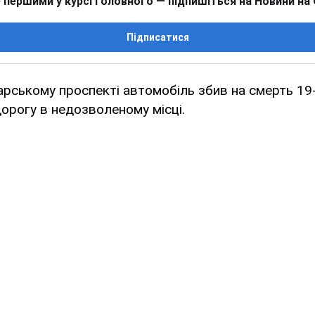
 першими у курсі головного — підпишіться на Новини на
Підписатися
арському проспекті автомобіль збив на смерть 19-
дорогу в недозволеному місці.