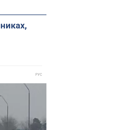
шниках,
РУС