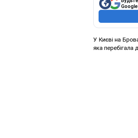
Будьте
Google
У Києві на Бров
яка перебігала 