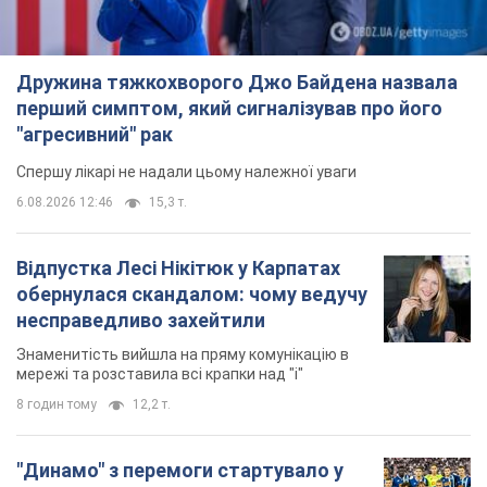
Дружина тяжкохворого Джо Байдена назвала
перший симптом, який сигналізував про його
"агресивний" рак
Спершу лікарі не надали цьому належної уваги
6.08.2026 12:46
15,3 т.
Відпустка Лесі Нікітюк у Карпатах
обернулася скандалом: чому ведучу
несправедливо захейтили
Знаменитість вийшла на пряму комунікацію в
мережі та розставила всі крапки над "і"
8 годин тому
12,2 т.
"Динамо" з перемоги стартувало у