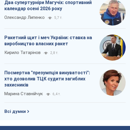
Два супертурніри Магучіх: спортивний
календар осені 2026 року
Олександр Липенко
5,7 т.
Ракетний щит і меч України: ставка на
виробництво власних ракет
Кирило Татарінов
2,8 т.
Посмертна "презумпція винуватості":
хто дозволив ТЦК судити загиблих
захисників
Марина Ставнійчук
6,4 т.
Всі думки