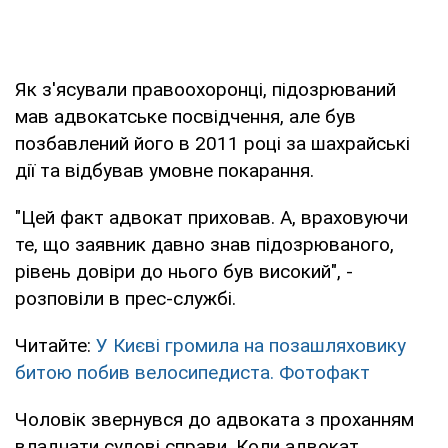
Як з'ясували правоохоронці, підозрюваний
мав адвокатське посвідчення, але був
позбавлений його в 2011 році за шахрайські
дії та відбував умовне покарання.
"Цей факт адвокат приховав. А, враховуючи
те, що заявник давно знав підозрюваного,
рівень довіри до нього був високий", -
розповіли в прес-службі.
Читайте:
У Києві громила на позашляховику
битою побив велосипедиста. Фотофакт
Чоловік звернувся до адвоката з проханням
владнати судові справи. Коли адвокат