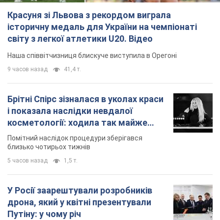
Красуня зі Львова з рекордом виграла
історичну медаль для України на чемпіонаті
світу з легкої атлетики U20. Відео
Наша співвітчизниця блискуче виступила в Орегоні
9 часов назад
41,4 т.
Брітні Спірс зізналася в уколах краси
і показала наслідки невдалої
косметології: ходила так майже
місяць
Помітний наслідок процедури зберігався
близько чотирьох тижнів
5 часов назад
1,5 т.
У Росії заарештували розробників
дрона, який у квітні презентували
Путіну: у чому річ