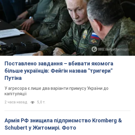
Поставлено завдання – вбивати якомога
більше українців: Фейгін назвав "тригери"
Путіна
У агресора є лише два варіанти примусу України до
капітуляції
2 часа назад
5,0 т.
Армія РФ знищила підприємство Kromberg &
Schubert у Житомирі. Фото