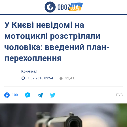
У Києві невідомі на
мотоциклі розстріляли
чоловіка: введений план-
перехоплення
Кримінал
1.07.2016 09:54
32,4 т.
100
РУС