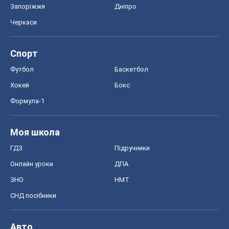
Запоріжжя
Дніпро
Черкаси
Спорт
Футбол
Баскетбол
Хокей
Бокс
Формула-1
Моя школа
ГДЗ
Підручники
Онлайн уроки
ДПА
ЗНО
НМТ
СНД посібники
Авто