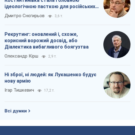
Костянтинівка стала головною
ідеологічною пасткою для російських
окупантів
Дмитро Снєгирьов
3,6 т.
Рекрутинг: оновлений і, схоже,
корисний ворожий досвід, або
Діалектика вибагливого боягузтва
Олександр Кірш
2,9 т.
Ні зброї, ні людей: як Лукашенко будує
нову армію
Ігар Тишкевич
17,2 т.
Всі думки