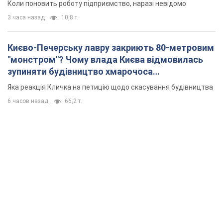
Коли поновить роботу підприємство, наразі невідомо
3 часа назад
10,8 т.
Києво-Печерську лавру закриють 80-метровим
"монстром"? Чому влада Києва відмовилась
зупиняти будівництво хмарочоса
"московського вірянина"
Яка реакція Кличка на петицію щодо скасування будівництва
6 часов назад
66,2 т.