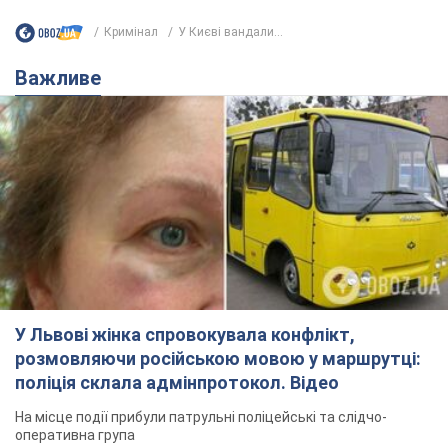
Кримінал
У Києві вандали...
Важливе
У Львові жінка спровокувала конфлікт,
розмовляючи російською мовою у маршрутці:
поліція склала адмінпротокол. Відео
На місце події прибули патрульні поліцейські та слідчо-
оперативна група