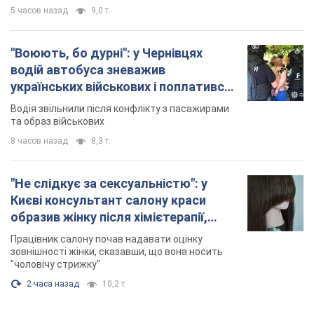
5 часов назад
9,0 т.
"Воюють, бо дурні": у Чернівцях
водій автобуса зневажив
українських військових і поплатився.
Відео
Водія звільнили після конфлікту з пасажирами
та образ військових
8 часов назад
8,3 т.
"Не слідкує за сексуальністю": у
Києві консультант салону краси
образив жінку після хімієтерапії,
розгорівся скандал. Фото
Працівник салону почав надавати оцінку
зовнішності жінки, сказавши, що вона носить
"чоловічу стрижку"
2 часа назад
10,2 т.