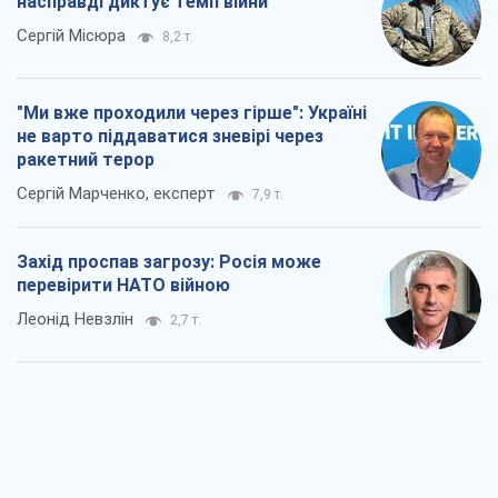
насправді диктує темп війни
Сергій Місюра
8,2 т.
"Ми вже проходили через гірше": Україні
не варто піддаватися зневірі через
ракетний терор
Сергій Марченко, експерт
7,9 т.
Захід проспав загрозу: Росія може
перевірити НАТО війною
Леонід Невзлін
2,7 т.