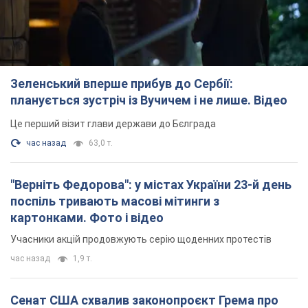
Зеленський вперше прибув до Сербії:
планується зустріч із Вучичем і не лише. Відео
Це перший візит глави держави до Бєлграда
час назад
63,0 т.
"Верніть Федорова": у містах України 23-й день
поспіль тривають масові мітинги з
картонками. Фото і відео
Учасники акцій продовжують серію щоденних протестів
час назад
1,9 т.
Сенат США схвалив законопроєкт Грема про