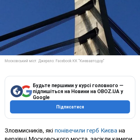
Будьте першими у курсі головного —
підпишіться на Новини на OBOZ.UA у
Google
Підписатися
Зловмисників, які
понівечили герб Києва
на
верхівці Московського моста, засікли камери