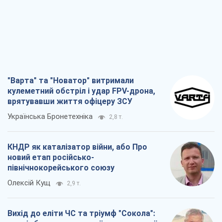
"Варта" та "Новатор" витримали
кулеметний обстріл і удар FPV-дрона,
врятувавши життя офіцеру ЗСУ
Українська Бронетехніка
2,8 т.
КНДР як каталізатор війни, або Про
новий етап російсько-
північнокорейського союзу
Олексій Кущ
2,9 т.
Вихід до еліти ЧС та тріумф "Сокола":