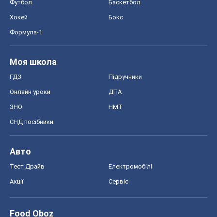
Футбол
Баскетбол
Хокей
Бокс
Формула-1
Моя школа
ГДЗ
Підручники
Онлайн уроки
ДПА
ЗНО
НМТ
СНД посібники
Авто
Тест Драйв
Електромобілі
Акції
Сервіс
Food Oboz