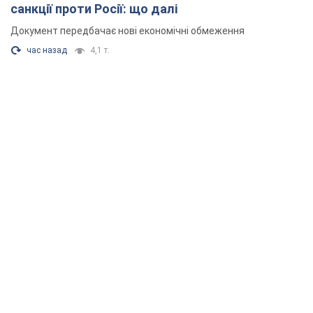
санкції проти Росії: що далі
Документ передбачає нові економічні обмеження
час назад
4,1 т.