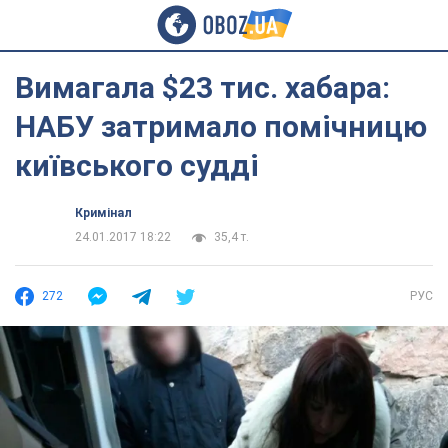
Вимагала $23 тис. хабара:
НАБУ затримало помічницю
київського судді
Кримінал
24.01.2017 18:22
35,4 т.
272
РУС