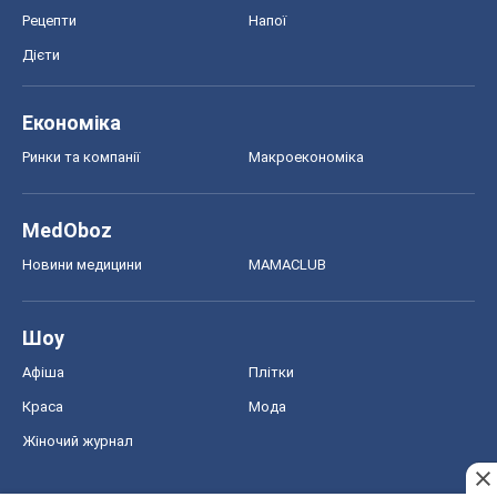
Рецепти
Напої
Дієти
Економіка
Ринки та компанії
Макроекономіка
MedOboz
Новини медицини
MAMACLUB
Шоу
Афіша
Плітки
Краса
Мода
Жіночий журнал