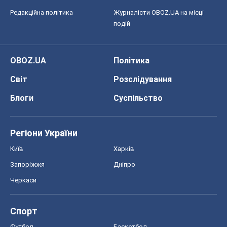
Редакційна політика
Журналісти OBOZ.UA на місці
подій
OBOZ.UA
Політика
Світ
Розслідування
Блоги
Суспільство
Регіони України
Київ
Харків
Запоріжжя
Дніпро
Черкаси
Спорт
Футбол
Баскетбол