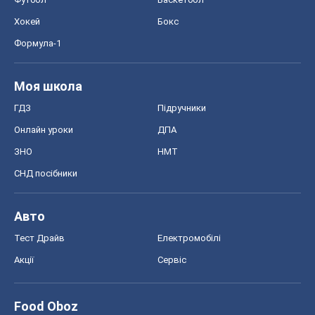
Хокей
Бокс
Формула-1
Моя школа
ГДЗ
Підручники
Онлайн уроки
ДПА
ЗНО
НМТ
СНД посібники
Авто
Тест Драйв
Електромобілі
Акції
Сервіс
Food Oboz