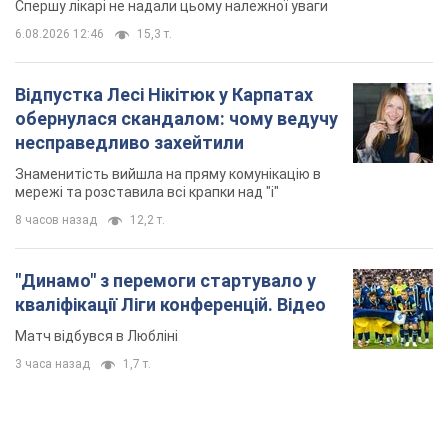
Спершу лікарі не надали цьому належної уваги
6.08.2026 12:46
15,3 т.
Відпустка Лесі Нікітюк у Карпатах
обернулася скандалом: чому ведучу
несправедливо захейтили
Знаменитість вийшла на пряму комунікацію в
мережі та розставила всі крапки над "і"
8 часов назад
12,2 т.
"Динамо" з перемоги стартувало у
кваліфікації Ліги конференцій. Відео
Матч відбувся в Любліні
3 часа назад
1,7 т.