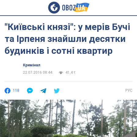
"Київські князі": у мерів Бучі
та Ірпеня знайшли десятки
будинків і сотні квартир
Кримінал
22.07.2016 08:44
41,4 т.
118
РУС