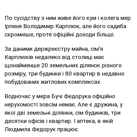
По сусідству з ним живе його кум і колега мер
Ірпеня Володимир Карплюк, але його садиба
скромніше, проте офіційні доходи більші.
За даними держреєстру майна, сім'я
Карплюків недалеко від столиці має
щонайменше 20 земельних ділянок різного
розміру, три будинки і 80 квартир в недавно
побудованих житлових комплексах.
Водночас у мера Бучі Федорука офіційно
нерухомості зовсім немає. Але є дружина, у
якої дві земельні ділянки, сім будинків, три
десятки офісів і квартир. І аптека, в якій
Людмила Федорук працює.