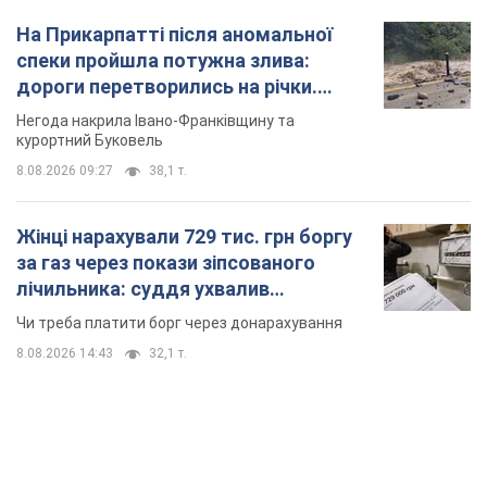
На Прикарпатті після аномальної
спеки пройшла потужна злива:
дороги перетворились на річки.
Відео
Негода накрила Івано-Франківщину та
курортний Буковель
8.08.2026 09:27
38,1 т.
Жінці нарахували 729 тис. грн боргу
за газ через покази зіпсованого
лічильника: суддя ухвалив
неочікуване рішення
Чи треба платити борг через донарахування
8.08.2026 14:43
32,1 т.