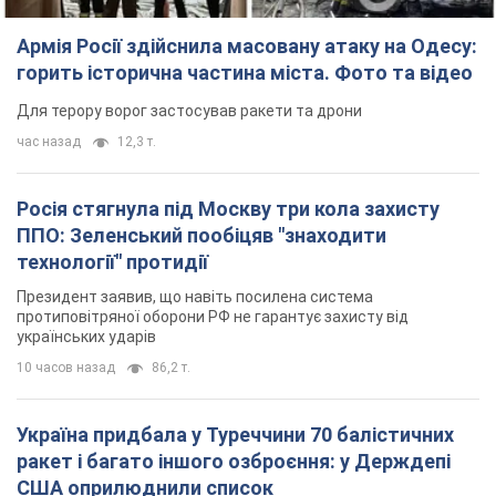
Армія Росії здійснила масовану атаку на Одесу:
горить історична частина міста. Фото та відео
Для терору ворог застосував ракети та дрони
час назад
12,3 т.
Росія стягнула під Москву три кола захисту
ППО: Зеленський пообіцяв "знаходити
технології" протидії
Президент заявив, що навіть посилена система
протиповітряної оборони РФ не гарантує захисту від
українських ударів
10 часов назад
86,2 т.
Україна придбала у Туреччини 70 балістичних
ракет і багато іншого озброєння: у Держдепі
США оприлюднили список