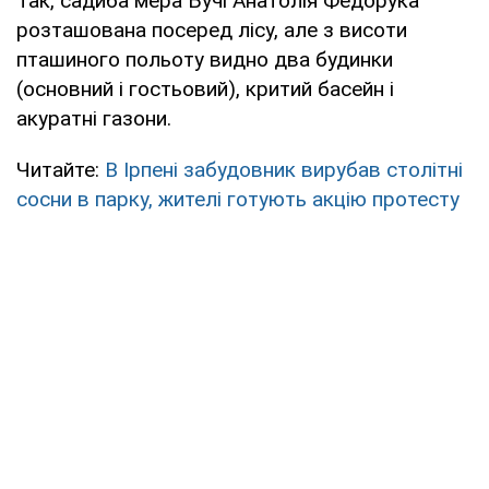
Так, садиба мера Бучі Анатолія Федорука
розташована посеред лісу, але з висоти
пташиного польоту видно два будинки
(основний і гостьовий), критий басейн і
акуратні газони.
Читайте:
В Ірпені забудовник вирубав столітні
сосни в парку, жителі готують акцію протесту