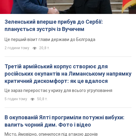
Зеленський вперше прибув до Сербії:
планується зустріч із Вучичем
Це перший візит глави держави до Бєлграда
2 години тому
20,8 т.
Третій армійський корпус створює для
російських окупантів на Лиманському напрямку
критичний дискомфорт: як це вдалося
Це зараз переростає у кризу для всього угруповання
5 годин тому
50,8 т.
В окупованій Ялті прогриміли потужні вибухи:
валить чорний дим. Фото і відео
Місто, ймовірно, опинилося під атакою дронів