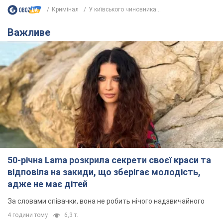
Кримінал
У київського чиновника...
Важливе
50-річна Lama розкрила секрети своєї краси та
відповіла на закиди, що зберігає молодість,
адже не має дітей
За словами співачки, вона не робить нічого надзвичайного
4 години тому
6,3 т.