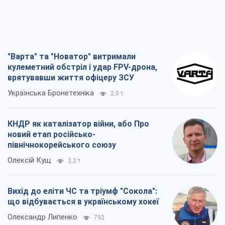
"Варта" та "Новатор" витримали
кулеметний обстріл і удар FPV-дрона,
врятувавши життя офіцеру ЗСУ
Українська Бронетехніка
2,0 т.
КНДР як каталізатор війни, або Про
новий етап російсько-
північнокорейського союзу
Олексій Кущ
2,2 т.
Вихід до еліти ЧС та тріумф "Сокола":
що відбувається в українському хокеї
Олександр Липенко
792