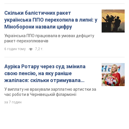
Скільки балістичних ракет
українська ППО перехопила в липні: у
Міноборони назвали цифру
Українська ППО працювала в умовах дефіциту
ракет-перехоплювачів
6 годин тому
7,2 т.
Ауріка Ротару через суд змінила
свою пенсію, на яку раніше
жалілася: скільки отримувала
співачка
У виплату не врахували зарплатню артистки за
час роботи в Чернівецькій філармонії
за 7 годин