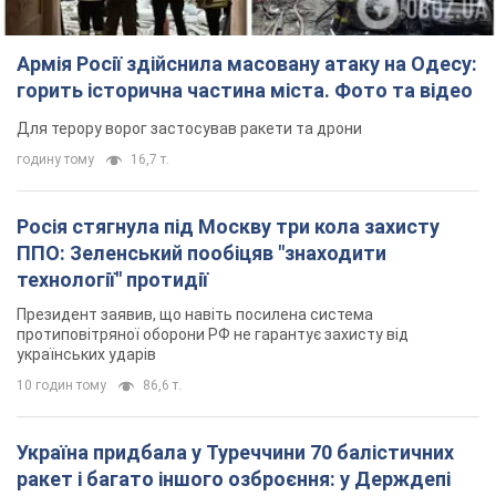
Армія Росії здійснила масовану атаку на Одесу:
горить історична частина міста. Фото та відео
Для терору ворог застосував ракети та дрони
годину тому
16,7 т.
Росія стягнула під Москву три кола захисту
ППО: Зеленський пообіцяв "знаходити
технології" протидії
Президент заявив, що навіть посилена система
протиповітряної оборони РФ не гарантує захисту від
українських ударів
10 годин тому
86,6 т.
Україна придбала у Туреччини 70 балістичних
ракет і багато іншого озброєння: у Держдепі