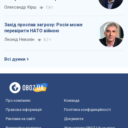
Олександр Кірш
7,8 т.
Захід проспав загрозу: Росія може
перевірити НАТО війною
Леонід Невзлін
8,7 т.
Всі думки
Про компанію
Команда
Правова інформація
Політика конфіденційності
Реклама на сайті
Документи
Редакційна політика
Журналісти OBOZ.UA на місці