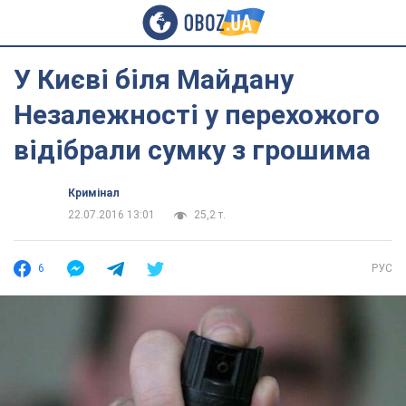
У Києві біля Майдану
Незалежності у перехожого
відібрали сумку з грошима
Кримінал
22.07.2016 13:01
25,2 т.
6
РУС