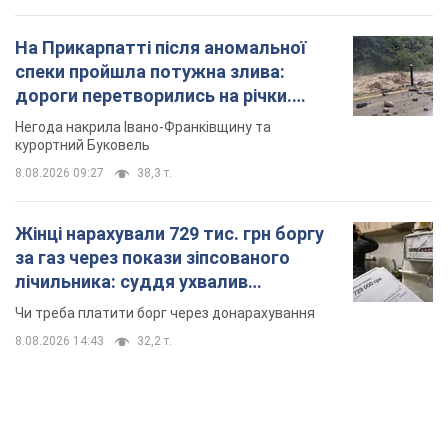
На Прикарпатті після аномальної
спеки пройшла потужна злива:
дороги перетворились на річки.
Відео
Негода накрила Івано-Франківщину та
курортний Буковель
8.08.2026 09:27
38,3 т.
Жінці нарахували 729 тис. грн боргу
за газ через покази зіпсованого
лічильника: суддя ухвалив
неочікуване рішення
Чи треба платити борг через донарахування
8.08.2026 14:43
32,2 т.