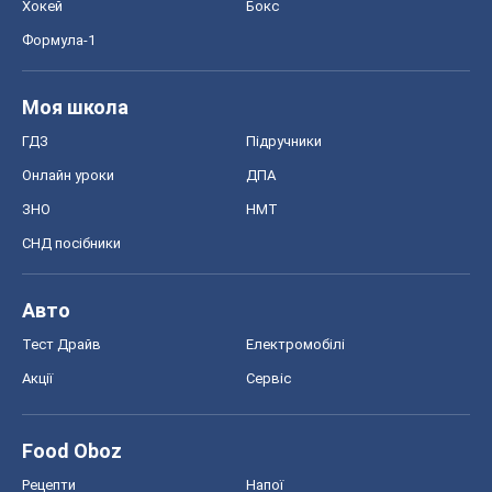
Хокей
Бокс
Формула-1
Моя школа
ГДЗ
Підручники
Онлайн уроки
ДПА
ЗНО
НМТ
СНД посібники
Авто
Тест Драйв
Електромобілі
Акції
Сервіс
Food Oboz
Рецепти
Напої